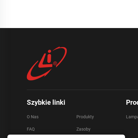
Szybkie linki
Pro
O Nas
Produkty
Lampa
FAQ
Zasoby