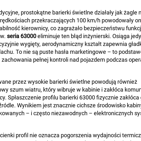
adycyjne, prostokątne barierki świetlne działały jak żagle
prędkościach przekraczających 100 km/h powodowały one
abilność kierownicy, co zagrażało bezpieczeństwu funkc
ów.
seria 63000
eliminuje ten błąd inżynierski. Osiąga jed
recyzyjnie wygięty, aerodynamiczny kształt zapewnia gład
 dachu. To nie są puste hasła marketingowe – to podsta
 zachowania pełnej kontroli nad pojazdem podczas oper
ane przez wysokie barierki świetlne powodują również
owy szum wiatru, który wibruje w kabinie i zakłóca komu
y. Spłaszczenie profilu barierki 63000 fizycznie zakłóca
ródle. Wynikiem jest znacznie cichsze środowisko kabin
kowanych – i często niezawodnych – elektronicznych sy
e cienki profil nie oznacza pogorszenia wydajności termi