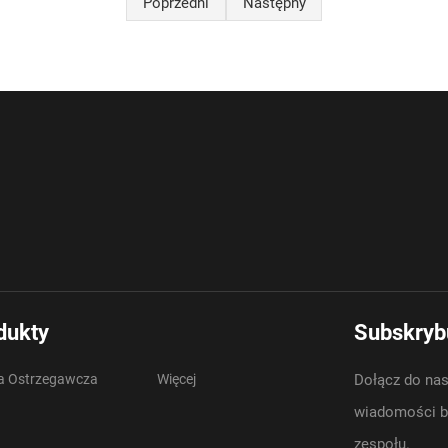
Poprzedni
Następny
dukty
Subskrybu
 Ostrzegawcza
Więcej
Dołącz do nas
wiadomości br
zespołu.