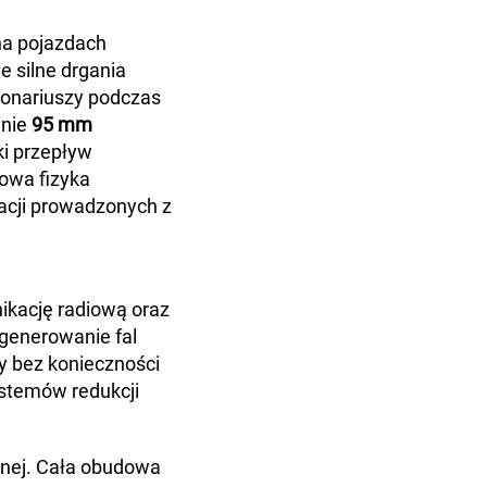
 na pojazdach
 silne drgania
jonariuszy podczas
ynie
95 mm
ki przepływ
wowa fizyka
acji prowadzonych z
nikację radiową oraz
 generowanie fal
y bez konieczności
stemów redukcji
cznej. Cała obudowa