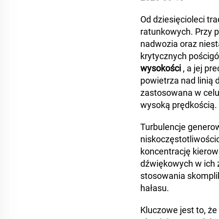
Od dziesięcioleci tr
ratunkowych. Przy 
nadwozia oraz niest
krytycznych pościg
wysokości
, a jej p
powietrza nad linią
zastosowana w celu
wysoką prędkością.
Turbulencje generow
niskoczęstotliwości
koncentrację kierowc
dźwiękowych w ich ź
stosowania skompli
hałasu.
Kluczowe jest to, ż