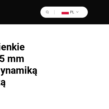
PL
ienkie
95 mm
dynamiką
żą