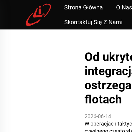
Strona Główna
O Nas
Skontaktuj Się Z Nami
Od ukryt
integrac
ostrzeg
flotach
2026-06-14
W operacjach takty
cywilnego często s