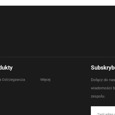
dukty
Subskrybu
 Ostrzegawcza
Więcej
Dołącz do nas
wiadomości br
zespołu.