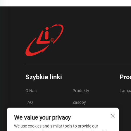
Szybkie linki
Pro
O Nas
Produkty
Lampa
FAQ
Zasoby
Wideo
Skontaktuj Się Z Nami
We value your privacy
Blog
We use cookies and similar tools to provide our