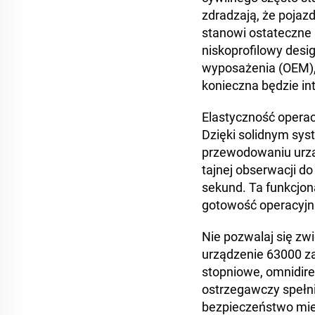
zdradzają, że pojaz
stanowi ostateczne 
niskoprofilowy desig
wyposażenia (OEM),
konieczna będzie in
Elastyczność opera
Dzięki solidnym sy
przewodowaniu urząd
tajnej obserwacji d
sekund. Ta funkcjon
gotowość operacyjn
Nie pozwalaj się zw
urządzenie 63000 z
stopniowe, omnidire
ostrzegawczy spełn
bezpieczeństwo mie