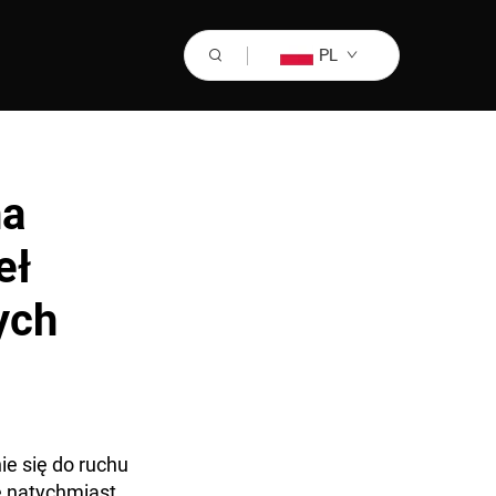
PL
na
eł
ych
e się do ruchu
e natychmiast