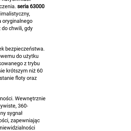
oczenia.
seria 63000
imalistyczny,
a oryginalnego
do chwili, gdy
ek bezpieczeństwa.
owemu do użytku
akowanego z trybu
ie krótszym niż 60
tanie floty oraz
jności. Wewnętrznie
ywiste, 360-
lny sygnał
ści, zapewniając
niewidzialności