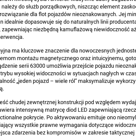
d należy do służb porządkowych, niszcząc element zask
rozwiązanie dla flot pojazdów nieoznakowanych. Jej min
n idealnie dopasowuje się do naturalnych linii producent
 zapewniając niezbędną kamuflażową niewidoczność aż 
terwencja.
cyjna ma kluczowe znaczenie dla nowoczesnych jednost
stemom montażu magnetycznego oraz intuicyjnemu, got
zenie serii 63000 umożliwia przejście pojazdu nieozn
o trybu wysokiej widoczności w sytuacjach nagłych w czas
alność „jeden pojazd – wiele ról” maksymalizuje wykorzys
ą.
ieść chudej zewnętrznej konstrukcji pod względem wyda
awiera intensywną matrycę diod LED zapewniającą rzecz
ctionalne pokrycie. Po aktywowaniu emituje ono nieomy
iający wszystkie prawne wymagania dotyczące widoczno
jsca zdarzenia bez kompromisów w zakresie taktycznej 