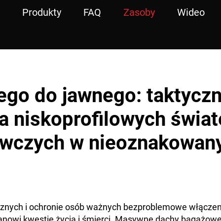
Produkty
FAQ
Zasoby
Wideo
ego do jawnego: taktycz
ja niskoprofilowych świat
awczych w nieoznakowan
cznych i ochronie osób ważnych bezproblemowe włączeni
tanowi kwestię życia i śmierci. Masywne dachy bagażow