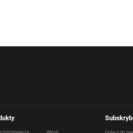
dukty
Subskrybu
 Ostrzegawcza
Więcej
Dołącz do nas