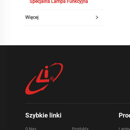
Specjalna Lampa Funkcyjna
Więcej
Szybkie linki
Pro
O Nas
Produkty
Lampa