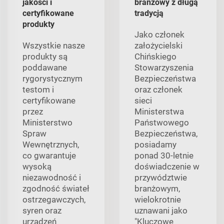
jakości i
branżowy z długą
certyfikowane
tradycją
produkty
Jako członek
Wszystkie nasze
założycielski
produkty są
Chińskiego
poddawane
Stowarzyszenia
rygorystycznym
Bezpieczeństwa
testom i
oraz członek
certyfikowane
sieci
przez
Ministerstwa
Ministerstwo
Państwowego
Spraw
Bezpieczeństwa,
Wewnętrznych,
posiadamy
co gwarantuje
ponad 30-letnie
wysoką
doświadczenie w
niezawodność i
przywództwie
zgodność świateł
branżowym,
ostrzegawczych,
wielokrotnie
syren oraz
uznawani jako
urządzeń
"Kluczowe