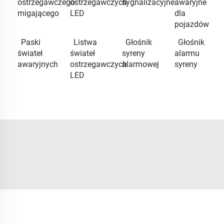
ostrzegawczego
ostrzegawczych
sygnalizacyjne
awaryjne
migającego
LED
dla
pojazdów
Paski
Listwa
Głośnik
Głośnik
świateł
świateł
syreny
alarmu
awaryjnych
ostrzegawczych
alarmowej
syreny
LED