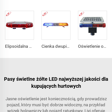
Elipsoidalna diodowa belka świetlna Mini o dużej jasności
Cienka dwupiętrowa belka świetlna LED
Oświetlenie ostrzegawcze na drogach zasilane energią słoneczną
Pasy świetlne żółte LED najwyższej jakości dla
kupujących hurtowych
Jasne oświetlenie jest koniecznością, gdy prowadzisz
pojazd, który musi być dobrze widoczny, na przykład
wózek holowniczy lub pojazd ratunkowy. Liyi oferuje