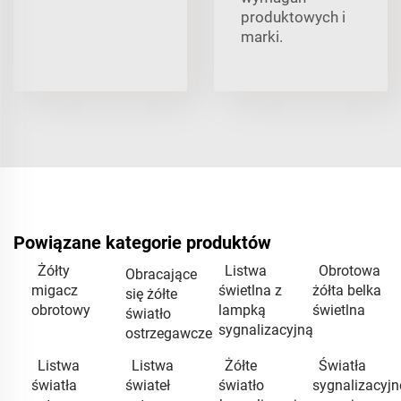
produktowych i
marki.
Powiązane kategorie produktów
Żółty
Listwa
Obrotowa
Obracające
migacz
świetlna z
żółta belka
się żółte
obrotowy
lampką
świetlna
światło
sygnalizacyjną
ostrzegawcze
Listwa
Listwa
Żółte
Światła
światła
świateł
światło
sygnalizacyjn