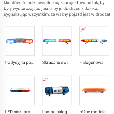
klientów. Te belki świetlne są zaprojektowane tak, by
były wystarczająco jasne, by je dostrzec z daleka,
sygnalizując wszystkim, że ważny pojazd jest w drodze!
tradycyjna policyjna szyba ostrzegawcza
Skręcane światło LED w kształcie okrągu
Halogenowa lampka awaryjna policyjna 130 W
LED niski profil pojazdu samochodowego
Lampa halogenowa dla policji, obracające się światło, mini bar z oświetleniem
różne modele ostrzegawcze belki świetlnej