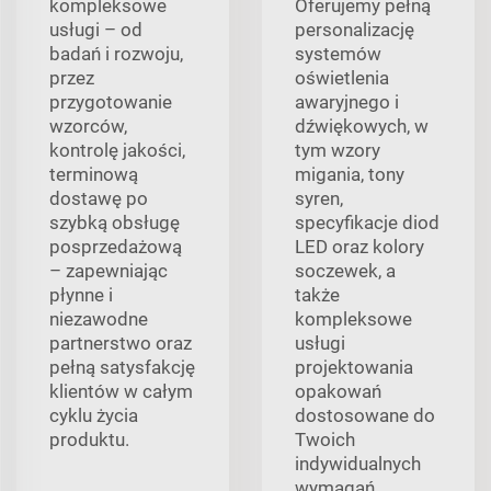
kompleksowe
Oferujemy pełną
usługi – od
personalizację
badań i rozwoju,
systemów
przez
oświetlenia
przygotowanie
awaryjnego i
wzorców,
dźwiękowych, w
kontrolę jakości,
tym wzory
terminową
migania, tony
dostawę po
syren,
szybką obsługę
specyfikacje diod
posprzedażową
LED oraz kolory
– zapewniając
soczewek, a
płynne i
także
niezawodne
kompleksowe
partnerstwo oraz
usługi
pełną satysfakcję
projektowania
klientów w całym
opakowań
cyklu życia
dostosowane do
produktu.
Twoich
indywidualnych
wymagań