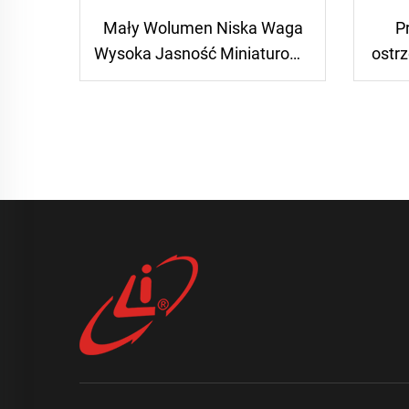
Mały Wolumen Niska Waga
P
Wysoka Jasność Miniaturowa
ostr
Taśma Świetlna
ratu
klas
W,