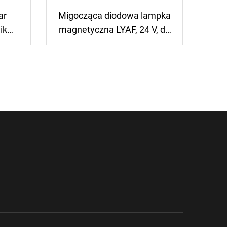
ar
Migocząca diodowa lampka
ik
magnetyczna LYAF, 24 V, do
czące
pojazdów, 12 V, obracająca
 do
się sygnalizacja
 z
ostrzegawcza
em
o