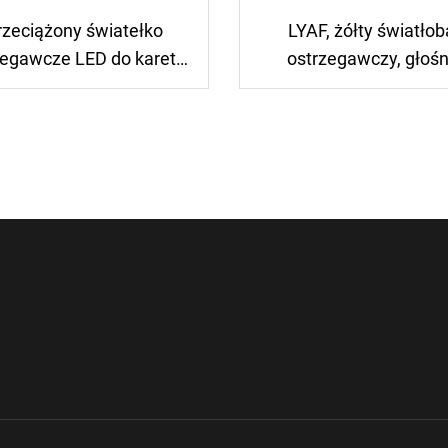
rzeciążony światełko
LYAF, żółty światłob
zegawcze LED do karetki
ostrzegawczy, głośn
nkowej LYAF Emark R65
alarmowy, światła migo
y 2, norma R10, moc 120
w kolorze niebieskim
 z syreną i głośnikiem
ambulansów, syrena
głośnikiem i światł
ostrzegawczym d
samochodów