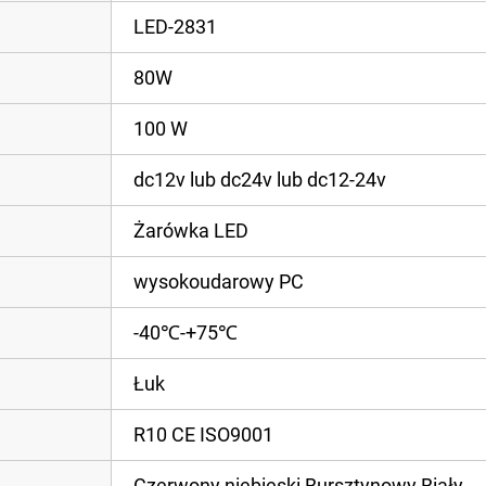
LED-2831
80W
100 W
dc12v lub dc24v lub dc12-24v
Żarówka LED
wysokoudarowy PC
-40℃-+75℃
Łuk
R10 CE ISO9001
Czerwony niebieski Bursztynowy Biały