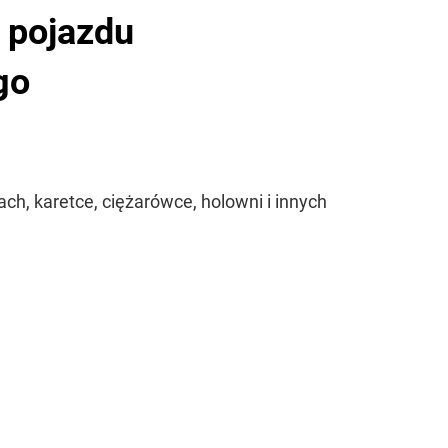
l pojazdu
go
ch, karetce, ciężarówce, holowni i innych