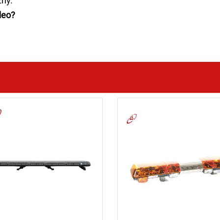
zny.
deo?