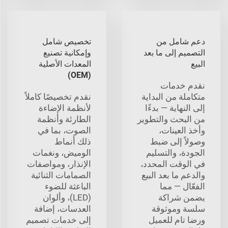
دعم شامل من
تخصيص شامل
التصميم إلى ما بعد
وإمكانية تصنيع
البيع
المعدات الأصلية
(OEM)
نقدم خدمات
متكاملة من البداية
نقدم تخصيصًا كاملاً
إلى النهاية — بدءًا
لأنظمة الإضاءة
من البحث والتطوير
الطارئة وأنظمة
وأخذ العينات،
الصوت، بما في
وصولاً إلى ضبط
ذلك أنماط
الجودة، والتسليم
الوميض، ونغمات
في الوقت المحدد،
الإنذار، ومواصفات
والدعم ما بعد البيع
الصمامات الثنائية
الفعّال — مما
الباعثة للضوء
يضمن شراكة
(LED)، وألوان
سلسة وموثوقة
العدسات، إضافة
ورضا تام للعميل
إلى خدمات تصميم