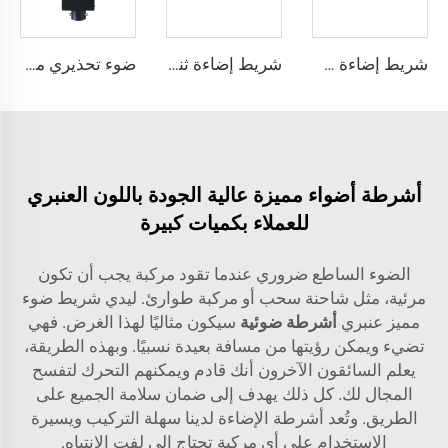
شريط إضاءة صغير بيضوي من نوع LED ذا سطوع عالٍ
شريط إضاءة ثنائي الطابق رفيع من نوع LED
ضوء تحذيري مروري يعمل بالطاقة الشمسية
أشرطة أضواء مميزة عالية الجودة باللون العنبري
للعملاء بكميات كبيرة
الضوء الساطع ضروري عندما تقود مركبة يجب أن تكون
مرئية، مثل شاحنة سحب أو مركبة طوارئ. ليدي شريط ضوء
مميز عنبري
أشرطة ضوئية
سيكون مثاليًا لهذا الغرض. فهي
تضيء ويمكن رؤيتها من مسافة بعيدة نسبيًا. وبهذه الطريقة،
يعلم السائقون الآخرون أنك قادم ويمكنهم التحرك لتفسح
المجال لك. كل ذلك يهدف إلى ضمان سلامة الجميع على
الطريق. وتُعد أشرطة الإضاءة لدينا سهلة التركيب ويسيرة
الاستخدام على أي مركبة تحتاج إلى لفت الانتباه.