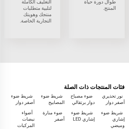
طوال دورة حياة
التغليف الكاملة
المنتج.
لتلبية متطلبات
منتجك وهويتك
التجارية الخاصة.
فئات المنتجات ذات الصلة
نور تحذيري
ضوء مصباح
شريط ضوء
شريط ضوء
أصفر دوار
دوار برتقالي
المصابيح
أصفر دوار
شريط ضوء
شريط ضوء
ضوء منارة
أضواء
إشاري
إشاري LED
أصفر
نبضات
وميضي
المركبات