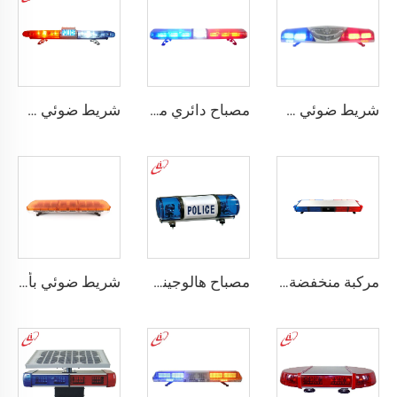
شريط ضوئي طوارئ للشرطة التقليدي
مصباح دائري من نوع LED
شريط ضوئي طوارئ للشرطة 130 واط هالوجيني
مركبة منخفضة الارتفاع مزودة بمصابيح LED
مصباح هالوجيني للشرطة مع ضوء دوار صغير
شريط ضوئي بأكثر من نموذج تحذيري