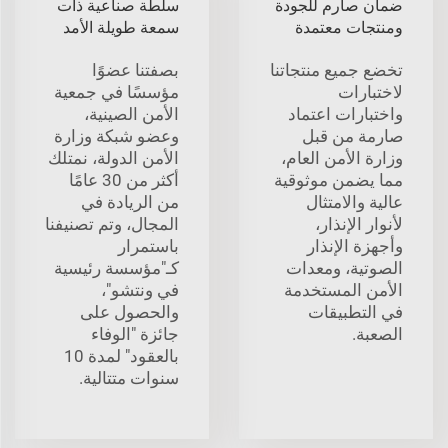
ضمان صارم للجودة
سلطة صناعية ذات
ومنتجات معتمدة
سمعة طويلة الأمد
تخضع جميع منتجاتنا
بصفتنا عضوًا
لاختبارات
مؤسسًا في جمعية
واختبارات اعتماد
الأمن الصينية،
صارمة من قبل
وعضو شبكة وزارة
وزارة الأمن العام،
الأمن الدولة، نمتلك
مما يضمن موثوقية
أكثر من 30 عامًا
عالية والامتثال
من الريادة في
لأنوار الإنذار،
المجال، وتم تصنيفنا
وأجهزة الإنذار
باستمرار
الصوتية، ومعدات
كـ"مؤسسة رئيسية
الأمن المستخدمة
في ونتشو"،
في التطبيقات
والحصول على
الصعبة.
جائزة "الوفاء
بالعقود" لمدة 10
سنوات متتالية.