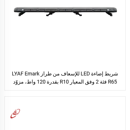
شريط إضاءة LED للإسعاف من طراز LYAF Emark
R65 فئة 2 وفق المعيار R10 بقدرة 120 واط، مزوّد
بصافرة ومكبّر صوت، لتنبيه المركبات الطارئة