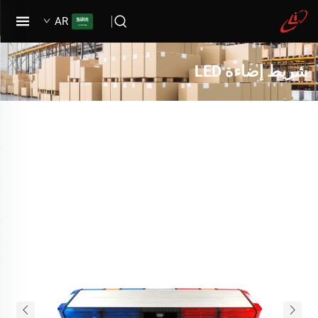
AR
شريط إضاءة LED