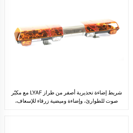
شريط إضاءة تحذيرية أصفر من طراز LYAF مع مكبّر
صوت للطوارئ، وإضاءة وميضية زرقاء للإسعاف،
وبوق وإنذار مع مكبّر صوت ومصباح تحذيري للسيارة