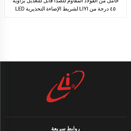
حامل من الفولاذ المقاوم للصدأ قابل للتعديل بزاوية
٤٥ درجة من LIYI لشريط الإضاءة التحذيرية LED
المركّب على المركبات والشاحنات
روابط سريعة