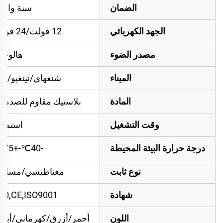
الضمان
سنة واحد
الجهد الكهربائي
12 فولت/24 فولت
مصدر الضوء
هالوجي
الميناء
شنغهاي/نينغبو/ييو
المادة
بلاستيك مقاوم للصدما
وقت التشغيل
استمرا
درجة حرارة البيئة المحيطة
-40℃-+75℃
نوع ثابت
مغناطيسي/مسامي
شهادة
10,CE,ISO9001
اللون
أحمر/أزرق/كهرماني/أبي