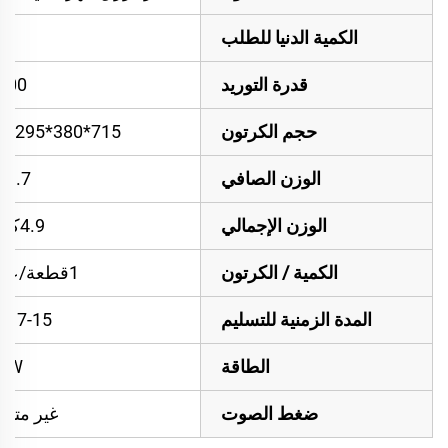
الكمية الدنيا للطلب
قدرة التوريد
000
حجم الكرتون
715*380*295ملم
الوزن الصافي
3.7كغ
الوزن الإجمالي
4.9كجم
الكمية / الكرتون
1قطعة/علبة
المدة الزمنية للتسليم
7-15 أيام
الطاقة
2W
ضغط الصوت
غير متوف