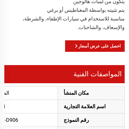
يتكون من لمبات هالوجين
يتم تثبيته بواسطة المغناطيس أو برغي
مناسبة للاستخدام في سيارات الإطفاء، والشرطة،
والإسعاف، والشاحنات.
احصل على عرض أسعار
المواصفات الفنية
مكان المنشأ
الصي
اسم العلامة التجارية
IYI
رقم النموذج
TF-D906