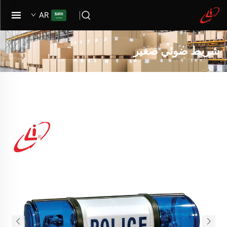
AR
شريط ضوئي صغير