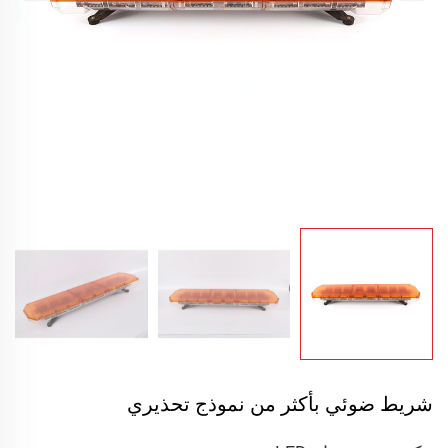
شريط ضوئي بأكثر من نموذج تحذيري