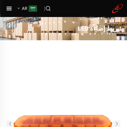
AR
شريط إضاءة LED