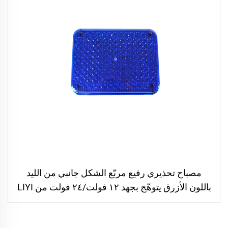
مصباح تحذيري رفيع مربّع الشكل جانبي من الليد
باللون الأزرق يتوهّج بجهد ١٢ فولت/٢٤ فولت من LIYI
للإسعاف