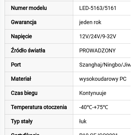
Numer modelu
LED-5163/5161
Gwarancja
jeden rok
Napięcie
12V/24V/9-32V
Źródło światła
PROWADZONY
Port
Szanghaj/Ningbo/Jiwu
Materiał
wysokoudarowy PC
Czas biegu
Kontynuuje
Temperatura otoczenia
-40℃-+75℃
Typ stały
łuk