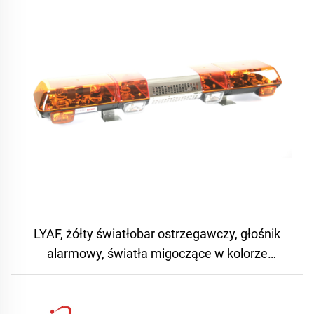
LYAF, żółty światłobar ostrzegawczy, głośnik
alarmowy, światła migoczące w kolorze
niebieskim do ambulansów, syrena z głośnikiem
i światłem ostrzegawczym do samochodów