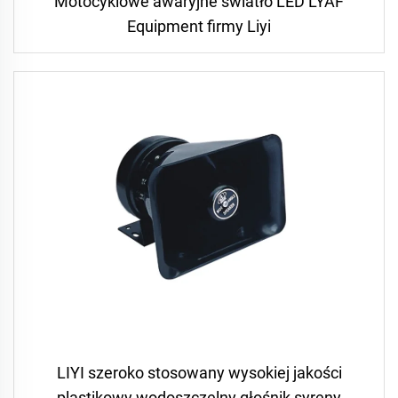
Motocyklowe awaryjne światło LED LYAF
Equipment firmy Liyi
LIYI szeroko stosowany wysokiej jakości
plastikowy wodoszczelny głośnik syreny