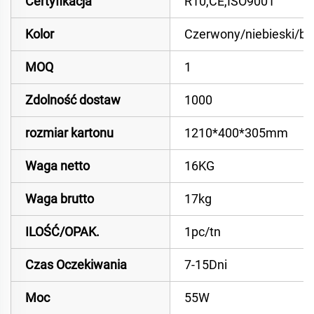
Certyfikacja
R10,CE,ISO9001
Kolor
Czerwony/niebieski/bu
MOQ
1
Zdolność dostaw
1000
rozmiar kartonu
1210*400*305mm
Waga netto
16KG
Waga brutto
17kg
ILOŚĆ/OPAK.
1pc/tn
Czas Oczekiwania
7-15Dni
Moc
55W