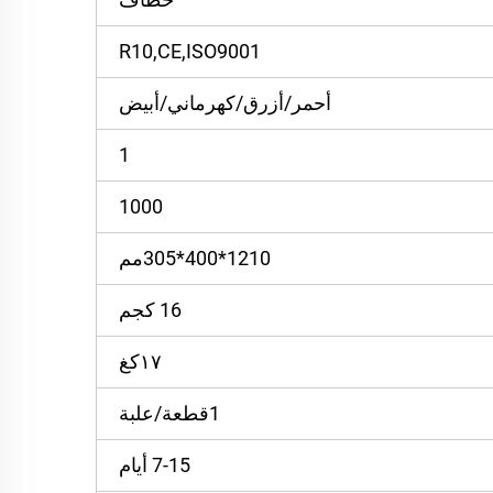
R10,CE,ISO9001
أحمر/أزرق/كهرماني/أبيض
1
1000
1210*400*305مم
16 كجم
١٧كغ
1قطعة/علبة
7-15 أيام