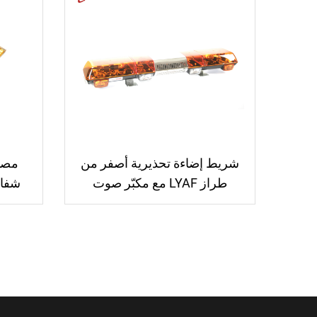
شريط إضاءة تحذيرية أصفر من
مصب
طراز LYAF مع مكبّر صوت
للطوارئ، وإضاءة وميضية زرقاء
للإسعاف، وبوق وإنذار مع مكبّر
صوت ومصباح تحذيري للسيارة