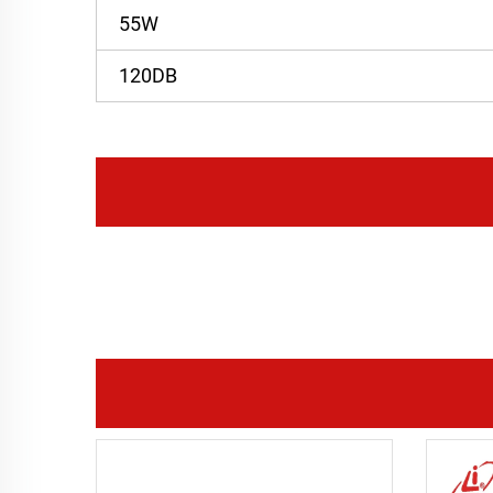
55W
120DB