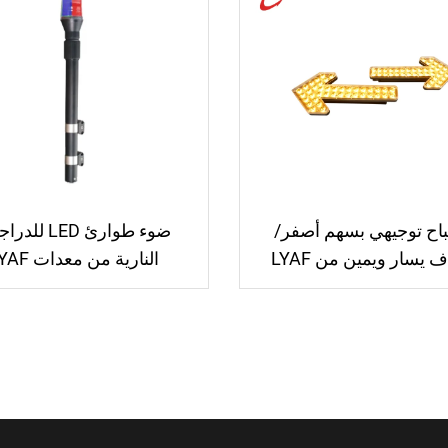
اح توجيهي بسهم أصفر/
ضوء طوارئ LED ل
شفاف يسار ويمين من LYAF
النارية من معدات LYAF
GEN3 للشاحنات