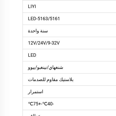
LIYI
LED-5163/5161
سنة واحدة
12V/24V/9-32V
LED
شنغهاي/نينغبو/ييوو
بلاستيك مقاوم للصدمات
استمرار
-40℃-+75℃
خطاف