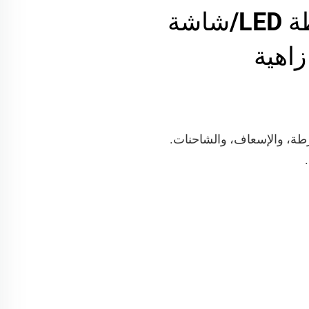
إشارة تحذيرية للشرطة LED/شاشة
اهية
رطة، والإسعاف، والشاحنات.