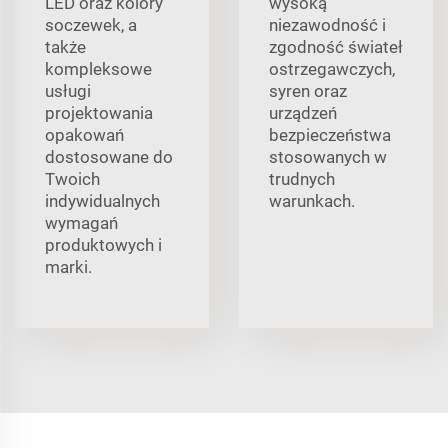
LED oraz kolory
wysoką
soczewek, a
niezawodność i
także
zgodność świateł
kompleksowe
ostrzegawczych,
usługi
syren oraz
projektowania
urządzeń
opakowań
bezpieczeństwa
dostosowane do
stosowanych w
Twoich
trudnych
indywidualnych
warunkach.
wymagań
produktowych i
marki.