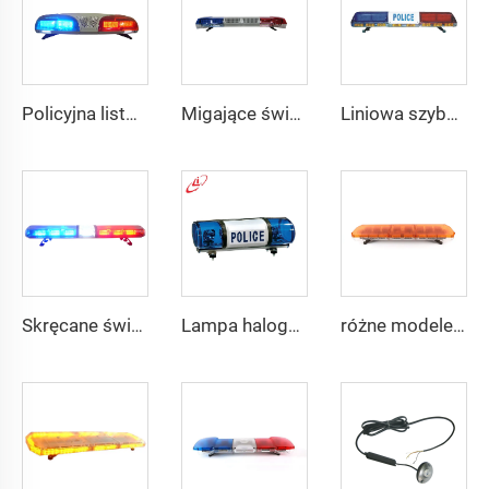
Policyjna listwa świetlna z wyświetlaczem LED/fluorescencyjnym
Migające światło alarmowe z głośnikiem syreny
Liniowa szyba sygnalizacyjna LED na dach
Skręcane światło LED w kształcie okrągu
Lampa halogenowa dla policji, obracające się światło, mini bar z oświetleniem
różne modele ostrzegawcze belki świetlnej