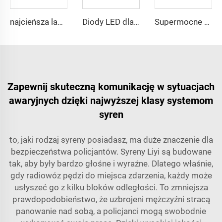
najcieńsza lampka w czerwonym/niebieskim kolorze o szerokim kącie świecenia
Diody LED dla policyjnych pojazdów ratunkowych
Supermocne żarówki LED okrągłe do deski rozdzielczej, światło reflektorowe
Zapewnij skuteczną komunikację w sytuacjach
awaryjnych dzięki najwyższej klasy systemom
syren
to, jaki rodzaj syreny posiadasz, ma duże znaczenie dla
bezpieczeństwa policjantów. Syreny Liyi są budowane
tak, aby były bardzo głośne i wyraźne. Dlatego właśnie,
gdy radiowóz pędzi do miejsca zdarzenia, każdy może
usłyszeć go z kilku bloków odległości. To zmniejsza
prawdopodobieństwo, że uzbrojeni mężczyźni stracą
panowanie nad sobą, a policjanci mogą swobodnie