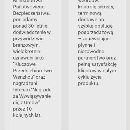
Ministerstwa
wzorców,
Państwowego
kontrolę jakości,
Bezpieczeństwa,
terminową
posiadamy
dostawę po
ponad 30-letnie
szybką obsługę
doświadczenie w
posprzedażową
przywództwie
– zapewniając
branżowym,
płynne i
wielokrotnie
niezawodne
uznawani jako
partnerstwo oraz
"Kluczowe
pełną satysfakcję
Przedsiębiorstwo
klientów w całym
Wenzhou" oraz
cyklu życia
nagradzani
produktu.
tytułem "Nagroda
za Wywiązywanie
się z Umów"
przez 10
kolejnych lat.