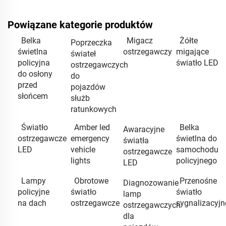
Powiązane kategorie produktów
Belka
Migacz
Żółte
Poprzeczka
świetlna
ostrzegawczy
migające
świateł
policyjna
światło LED
ostrzegawczych
do osłony
do
przed
pojazdów
słońcem
służb
ratunkowych
Światło
Amber led
Belka
Awaracyjne
ostrzegawcze
emergency
świetlna do
światła
LED
vehicle
samochodu
ostrzegawcze
lights
policyjnego
LED
Lampy
Obrotowe
Przenośne
Diagnozowanie
policyjne
światło
światło
lamp
na dach
ostrzegawcze
sygnalizacyjn
ostrzegawczych
dla