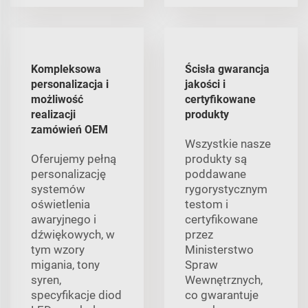
Kompleksowa
Ścisła gwarancja
personalizacja i
jakości i
możliwość
certyfikowane
realizacji
produkty
zamówień OEM
Wszystkie nasze
Oferujemy pełną
produkty są
personalizację
poddawane
systemów
rygorystycznym
oświetlenia
testom i
awaryjnego i
certyfikowane
dźwiękowych, w
przez
tym wzory
Ministerstwo
migania, tony
Spraw
syren,
Wewnętrznych,
specyfikacje diod
co gwarantuje