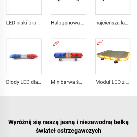
LED niski profil pojazdu samochodowego
Halogenowa obracająca się belka świetlna ostrzegawcza policyjna
najcieńsza lampka w czerwonym/niebieskim kolorze o szerokim kącie świecenia
Diody LED dla policyjnych pojazdów ratunkowych
Minibarwa świetlna z halogenową obracającą się lampą i magnesem
Moduł LED z Aluminium Ramą Lampka Migająca Ostrzegawcza Miniaturowa Taśma Świetlna
Wyróżnij się naszą jasną i niezawodną belką
świateł ostrzegawczych