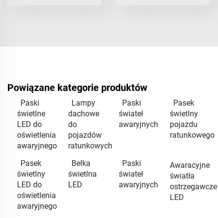
Powiązane kategorie produktów
Paski
Lampy
Paski
Pasek
świetlne
dachowe
świateł
świetlny
LED do
do
awaryjnych
pojazdu
oświetlenia
pojazdów
ratunkowego
awaryjnego
ratunkowych
Pasek
Belka
Paski
Awaracyjne
świetlny
świetlna
świateł
światła
LED do
LED
awaryjnych
ostrzegawcze
oświetlenia
LED
awaryjnego