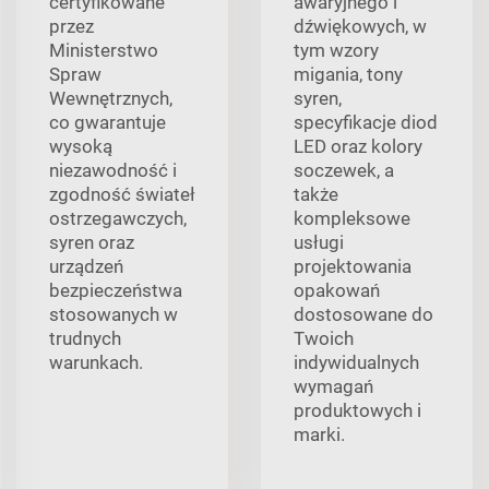
certyfikowane
awaryjnego i
przez
dźwiękowych, w
Ministerstwo
tym wzory
Spraw
migania, tony
Wewnętrznych,
syren,
co gwarantuje
specyfikacje diod
wysoką
LED oraz kolory
niezawodność i
soczewek, a
zgodność świateł
także
ostrzegawczych,
kompleksowe
syren oraz
usługi
urządzeń
projektowania
bezpieczeństwa
opakowań
stosowanych w
dostosowane do
trudnych
Twoich
warunkach.
indywidualnych
wymagań
produktowych i
marki.