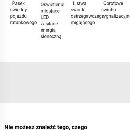
Pasek
Listwa
Obrotowe
Oświetlenie
świetlny
światła
światło
migające
pojazdu
ostrzegawczego
sygnalizacyjn
LED
ratunkowego
migającego
zasilane
energią
słoneczną
Nie możesz znaleźć tego, czego