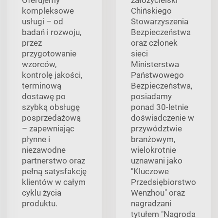
kompleksowe
Chińskiego
usługi – od
Stowarzyszenia
badań i rozwoju,
Bezpieczeństwa
przez
oraz członek
przygotowanie
sieci
wzorców,
Ministerstwa
kontrolę jakości,
Państwowego
terminową
Bezpieczeństwa,
dostawę po
posiadamy
szybką obsługę
ponad 30-letnie
posprzedażową
doświadczenie w
– zapewniając
przywództwie
płynne i
branżowym,
niezawodne
wielokrotnie
partnerstwo oraz
uznawani jako
pełną satysfakcję
"Kluczowe
klientów w całym
Przedsiębiorstwo
cyklu życia
Wenzhou" oraz
produktu.
nagradzani
tytułem "Nagroda