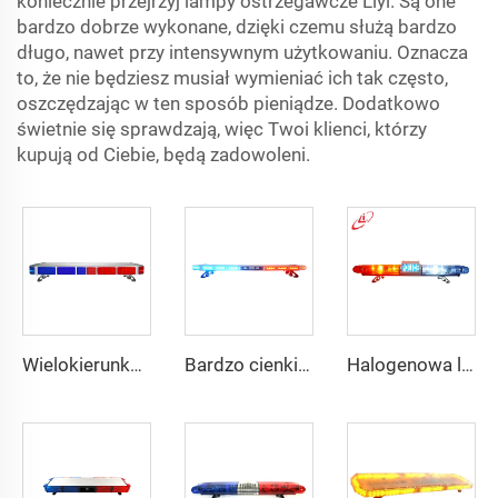
koniecznie przejrzyj lampy ostrzegawcze Liyi. Są one
bardzo dobrze wykonane, dzięki czemu służą bardzo
długo, nawet przy intensywnym użytkowaniu. Oznacza
to, że nie będziesz musiał wymieniać ich tak często,
oszczędzając w ten sposób pieniądze. Dodatkowo
świetnie się sprawdzają, więc Twoi klienci, którzy
kupują od Ciebie, będą zadowoleni.
Wielokierunkowe światło ostrzegawcze policyjne
Bardzo cienkie i niskie światło ostrzegawcze policyjne
Halogenowa lampka awaryjna policyjna 130 W