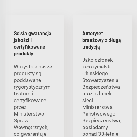
Ścisła gwarancja
Autorytet
jakości i
branżowy z długą
certyfikowane
tradycją
produkty
Jako członek
Wszystkie nasze
założycielski
produkty są
Chińskiego
poddawane
Stowarzyszenia
rygorystycznym
Bezpieczeństwa
testom i
oraz członek
certyfikowane
sieci
przez
Ministerstwa
Ministerstwo
Państwowego
Spraw
Bezpieczeństwa,
Wewnętrznych,
posiadamy
co gwarantuje
ponad 30-letnie