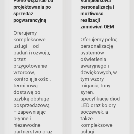
Pełne wsparcie od
Kompleksowa
projektowania po
personalizacja i
sprzedaż
możliwość
pogwarancyjną
realizacji
zamówień OEM
Oferujemy
kompleksowe
Oferujemy pełną
usługi – od
personalizację
badań i rozwoju,
systemów
przez
oświetlenia
przygotowanie
awaryjnego i
wzorców,
dźwiękowych, w
kontrolę jakości,
tym wzory
terminową
migania, tony
dostawę po
syren,
szybką obsługę
specyfikacje diod
posprzedażową
LED oraz kolory
– zapewniając
soczewek, a
płynne i
także
niezawodne
kompleksowe
partnerstwo oraz
usługi