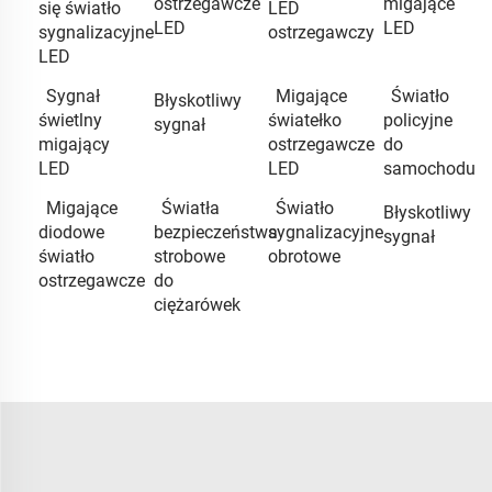
ostrzegawcze
migające
się światło
LED
LED
LED
sygnalizacyjne
ostrzegawczy
LED
Sygnał
Migające
Światło
Błyskotliwy
świetlny
światełko
policyjne
sygnał
migający
ostrzegawcze
do
LED
LED
samochodu
Migające
Światła
Światło
Błyskotliwy
diodowe
bezpieczeństwa
sygnalizacyjne
sygnał
światło
strobowe
obrotowe
ostrzegawcze
do
ciężarówek