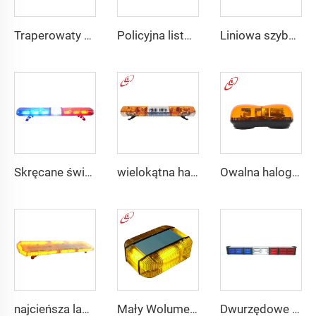
Traperowaty halogenowy reflektor obrotowy PC
Policyjna listwa świetlna z wyświetlaczem LED/fluorescencyjnym
Liniowa szyba sygnalizacyjna LED na dach
Skręcane światło LED w kształcie okrągu
wielokątna halogenowa obracająca się belka świetlna ostrzegawcza
Owalna halogenowa żarówka, obracająca się mini belka świetlna
najcieńsza lampka w czerwonym/niebieskim kolorze o szerokim kącie świecenia
Mały Wolumen Niska Waga Wysoka Jasność Miniaturowa Taśma Świetlna
Dwurzędowe proste LED światło sygnału kierunkowego