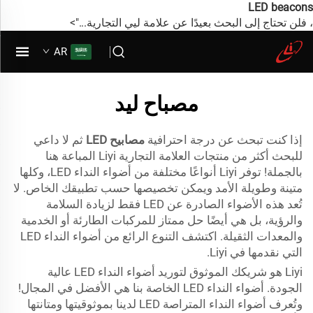
LED beacons
، فلن تحتاج إلى البحث بعيدًا عن علامة ليي التجارية...">
AR
مصباح ليد
إذا كنت تبحث عن درجة احترافية
مصابيح LED
ثم لا داعي
للبحث أكثر من منتجات العلامة التجارية Liyi المباعة هنا
بالجملة! توفر Liyi أنواعًا مختلفة من أضواء النداء LED، وكلها
متينة وطويلة الأمد ويمكن تخصيصها حسب تطبيقك الخاص. لا
تُعد هذه الأضواء الصادرة عن LED فقط لزيادة السلامة
والرؤية، بل هي أيضًا حل ممتاز للمركبات الطارئة أو الخدمية
والمعدات الثقيلة. اكتشف التنوع الرائع من أضواء النداء LED
التي نقدمها في Liyi.
Liyi هو شريكك الموثوق لتوريد أضواء النداء LED عالية
الجودة. أضواء النداء LED الخاصة بنا هي الأفضل في المجال!
وتُعرف أضواء النداء المتراصة LED لدينا بموثوقيتها ومتانتها