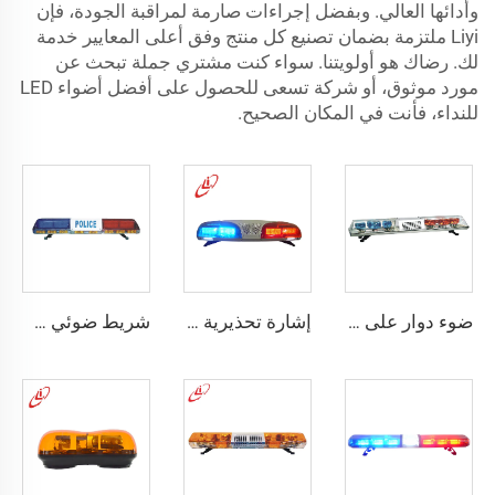
وأدائها العالي. وبفضل إجراءات صارمة لمراقبة الجودة، فإن
Liyi ملتزمة بضمان تصنيع كل منتج وفق أعلى المعايير خدمة
لك. رضاك هو أولويتنا. سواء كنت مشتري جملة تبحث عن
مورد موثوق، أو شركة تسعى للحصول على أفضل أضواء LED
للنداء، فأنت في المكان الصحيح.
ضوء دوار على شكل شبه منحرف مصنوع من مادة الهالوجين
إشارة تحذيرية للشرطة LED/شاشة عرض مضيئة برتقالية زاهية
شريط ضوئي خطي ليد علوي للشرطة