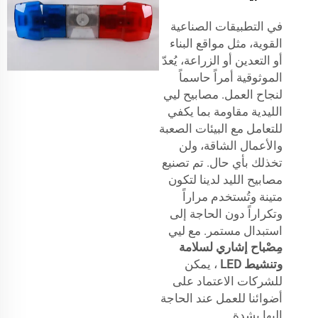
في التطبيقات الصناعية
القوية، مثل مواقع البناء
أو التعدين أو الزراعة، يُعدّ
الموثوقية أمراً حاسماً
لنجاح العمل. مصابيح ليي
الليدية مقاومة بما يكفي
للتعامل مع البيئات الصعبة
والأعمال الشاقة، ولن
تخذلك بأي حال. تم تصنيع
مصابيح الليد لدينا لتكون
متينة وتُستخدم مراراً
وتكراراً دون الحاجة إلى
استبدال مستمر. مع ليي
مِصْباح إشاري لسلامة
وتنشيط LED
، يمكن
للشركات الاعتماد على
أضوائنا للعمل عند الحاجة
إليها بشدة.