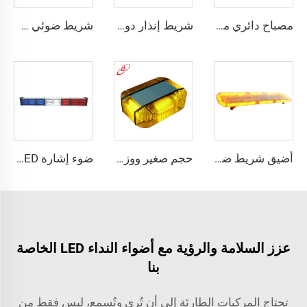
مصباح دائري من نوع LED
شريط إنذار دوار هالوجين متعدد الزوايا
شريط ضوئي صغير دوار على شكل مصباح هالوجين بيضاوي الشكل
أضيق شريط ضوئي أحمر/أزرق بزاوية عرض واسعة
حجم صغير ووزن خفيف وسطوع عالي لشريط الإضاءة الصغير
ضوء إشارة LED ثنائي الصفوف ومستقيم الاتجاه
عزز السلامة والرؤية مع أضواء النداء LED الخاصة
بنا
تحتاج المركبات الطارئة إلى أن تُرى وتُسمع، ليس فقط من