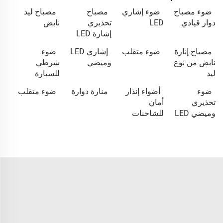
ضوء مصباح
ضوء إشاري
مصباح
مصباح ليد
دوار قيادي
LED
تحذيري
نابض
إشارة LED
مصباح إنارة
ضوء متقلب
إشاري LED
ضوء
نابض من نوع
وميضي
شرطي
ليد
للسيارة
ضوء
أضواء إنذار
منارة دوارة
ضوء متقلب
تحذيري
أمان
وميضي LED
للشاحنات