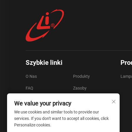
Szybkie linki
Pro
O Nas
Produkty
Lampa
FAQ
Zasoby
Wideo
Skontaktuj Się Z Nami
We value your privacy
Blog
We use cookies and similar tools to provide our
services. If you don't want to accept all cookies, click
Personalize cookies.