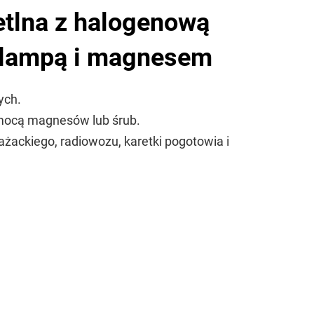
etlna z halogenową
ę lampą i magnesem
ych.
mocą magnesów lub śrub.
ackiego, radiowozu, karetki pogotowia i