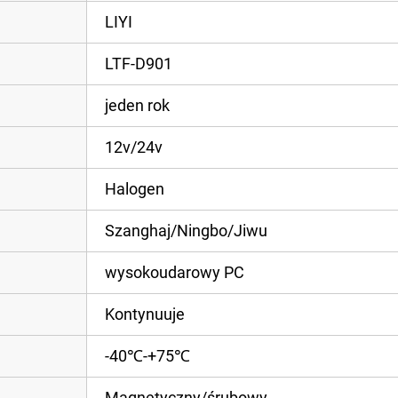
LIYI
LTF-D901
jeden rok
12v/24v
Halogen
Szanghaj/Ningbo/Jiwu
wysokoudarowy PC
Kontynuuje
-40℃-+75℃
Magnetyczny/śrubowy