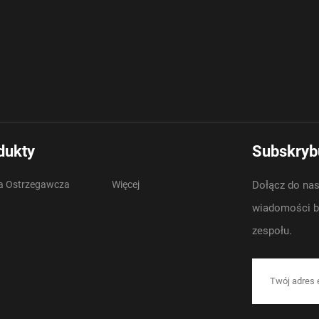
pogotowia i innych poj
ratunkowych
dukty
Subskrybu
 Ostrzegawcza
Więcej
Dołącz do nas
wiadomości br
zespołu.