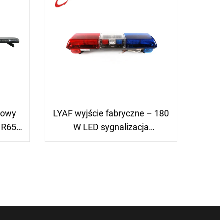
mowy
LYAF wyjście fabryczne – 180
 R65,
W LED sygnalizacja
czony
ostrzegawcza Streethawk
 i
ych;
etki
ar
etki