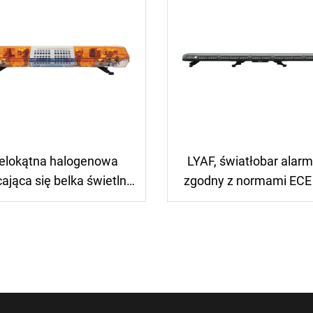
elokątna halogenowa
LYAF, światłobar alar
ająca się belka świetlna
zgodny z normami ECE
ostrzegawcza
klasa 2, R10, przezna
dla karetki pogotowia
ciężarówek ratunkow
światłobar LED dla kar
pogotowia; światłob
alarmowy LED dla kar