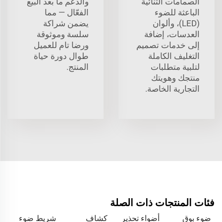
الصمامات الثنائية
والدعم ما بعد البيع
الباعثة للضوء
الفعّال — مما
(LED)، وألوان
يضمن شراكة
العدسات، إضافة
سلسة وموثوقة
إلى خدمات تصميم
ورضا تام للعميل
التغليف الكاملة
طوال دورة حياة
لتلبية متطلبات
المنتج.
منتجك وهويتك
التجارية الخاصة.
فئات المنتجات ذات الصلة
ضوء بوق
أضواء تحذير
كشاف
شريط ضوء