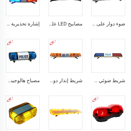
ضوء دوار على شكل شبه منحرف مصنوع من مادة الهالوجين
مصابيح LED على شكل بيضوية عالية السطوع
إشارة تحذيرية للشرطة LED/شاشة عرض مضيئة برتقالية زاهية
شريط ضوئي خطي ليد علوي للشرطة
شريط إنذار دوار هالوجين متعدد الزوايا
مصباح هالوجيني للشرطة مع ضوء دوار صغير