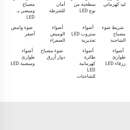
ليد كهرماني
سطحية من
أمان
مصباح
نوع LED
للشرطة
وميضي بـ
LED
شريط ضوء
أضواء
أضواء
ضوء وامض
مصباح
ستروب LED
الوميض
أصفر
الشاحنة
تحذيرية
الصفراء
أضواء
أضواء
ضوء مصباح
أضواء
طوارئ
طائرة
دوار أزرق
طوارئ
زرقاء LED
كهرمانية
وميضية LED
LED
للشاحنات