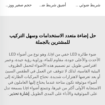
شريط ضوئي صغير على شكل مكسرات LED بيضاوي الشكل
أضيق شريط ضوئي أحمر/أزرق بزاوية عرض واسعة
حجم صغير ووزن خفيف وسطوع عالي لشريط الإضاءة الصغير
حل إضاءة متعدد الاستخدامات وسهل التركيب
للمشترين بالجملة
ضوء طائرة LED خفي من Liyi، وهو نوع من أضواء LED
الأحدث والأعلى جودة، مقاوم للماء، وزاوية رؤية جيدة، وعمر
افتراضي طويل. تم تصميم هذه الأضواء لتحمل الظروف
البيئية القاسية، لذلك لا تتوقف عن العمل في الطقس السيئ
أو بعد تعرضها لاهتزازات شديدة. تحتاج المركبات الطارئة إلى
أضواء موثوقة تكون متاحة عندما يحتاج إليها العاملون في
الاستجابة الأولى أكثر من غيرها، وتتمتع أضواء Liyi بسمعة تدل
على الموثوقية والأداء على المدى الطويل.
إشارة تحذير
.