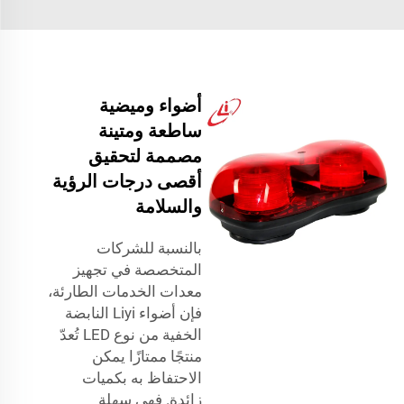
أضواء وميضية
ساطعة ومتينة
مصممة لتحقيق
أقصى درجات الرؤية
والسلامة
بالنسبة للشركات
المتخصصة في تجهيز
معدات الخدمات الطارئة،
فإن أضواء Liyi النابضة
الخفية من نوع LED تُعدّ
منتجًا ممتازًا يمكن
الاحتفاظ به بكميات
زائدة. فهي سهلة