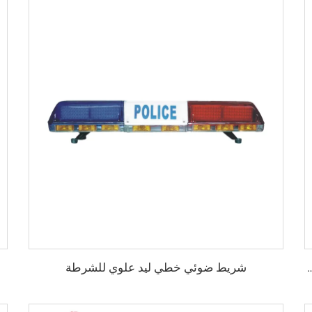
شريط ضوئي خطي ليد علوي للشرطة
من الهالوجين على شكل حرف I للشرطة