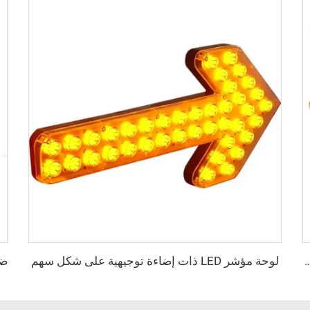
لوحة مؤشر LED ذات إضاءة توجيهية على شكل سهم
تحذيري LED ذو إطار من الألومنيوم مع وميض