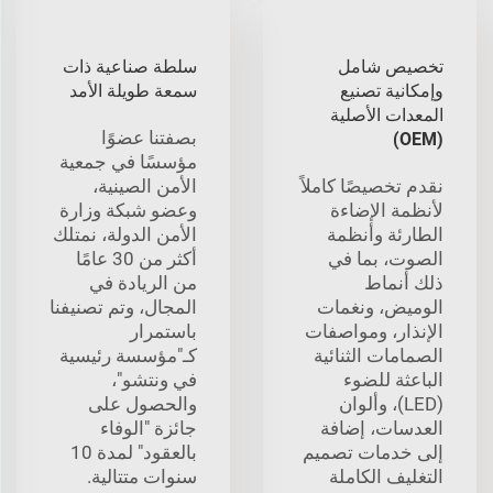
تخصيص شامل
سلطة صناعية ذات
وإمكانية تصنيع
سمعة طويلة الأمد
المعدات الأصلية
بصفتنا عضوًا
(OEM)
مؤسسًا في جمعية
نقدم تخصيصًا كاملاً
الأمن الصينية،
لأنظمة الإضاءة
وعضو شبكة وزارة
الطارئة وأنظمة
الأمن الدولة، نمتلك
الصوت، بما في
أكثر من 30 عامًا
ذلك أنماط
من الريادة في
الوميض، ونغمات
المجال، وتم تصنيفنا
الإنذار، ومواصفات
باستمرار
الصمامات الثنائية
كـ"مؤسسة رئيسية
الباعثة للضوء
في ونتشو"،
(LED)، وألوان
والحصول على
العدسات، إضافة
جائزة "الوفاء
إلى خدمات تصميم
بالعقود" لمدة 10
التغليف الكاملة
سنوات متتالية.