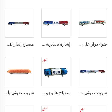
ضوء دوار على شكل شبه منحرف مصنوع من مادة الهالوجين
إشارة تحذيرية دوارة من الهالوجين على شكل حرف I للشرطة
مصباح إنذار LED ذي وميض عالي مع مكبر صوت صفارة
شريط ضوئي تحذيري LED
مصباح هالوجيني للشرطة مع ضوء دوار صغير
شريط ضوئي بأكثر من نموذج تحذيري