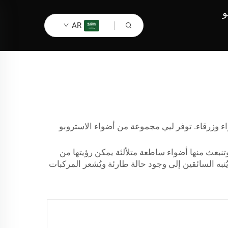
و
AR
ء وزرقاء. توفر ليي مجموعة من أضواء الاستروبو
والزرقاء الوامضة مصممة خصيصًا لفرق الاستجابة الأولى. تحتوي هذه الأضواء على مصباح LSD قوي وتنبعث منها أضواء ساطعة متلألئة يمكن رؤيتها من
نبه السائقين إلى وجود حالة طارئة ويُشعر المركبات