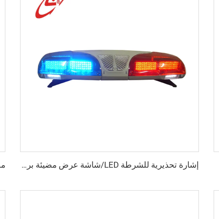
إشارة تحذيرية للشرطة LED/شاشة عرض مضيئة برتقالية زاهية