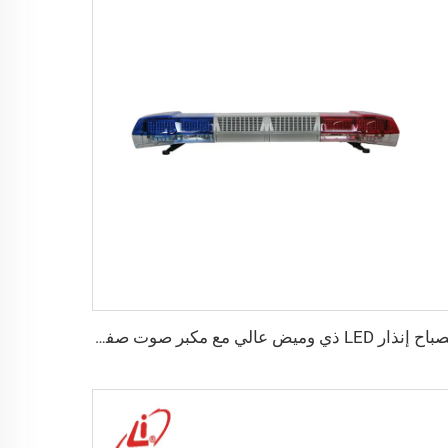
مصباح إنذار LED ذي وميض عالي مع مكبر صوت صفارة