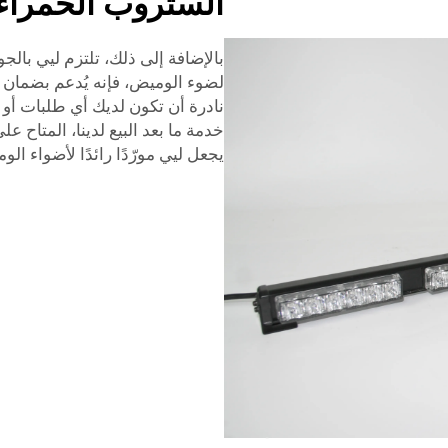
الستروب الحمراء 
بالإضافة إلى ذلك، تلتزم ليي بالج
لضوء الوميض، فإنه يُدعم بضمان ف
نادرة أن تكون لديك أي طلبات أو أ
يجعل ليي مورّدًا رائدًا لأضواء ال