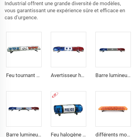
Industrial offrent une grande diversité de modèles,
vous garantissant une expérience sûre et efficace en
cas d'urgence.
Feu tournant halogène PC en forme trapézoïdale
Avertisseur halogène rotatif en forme de I pour police
Barre lumineuse d'urgence avec sirène et haut-parleur
Barre lumineuse LED avec
Feu halogène rotatif pour police Mini barre lumineuse
différents modèles d'avertissement barre de lumière