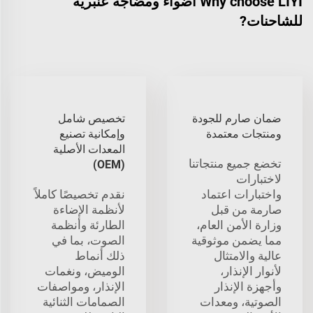
Why choose LIYI أضواء ومضّاجة عنبرية
للشاحنات?
ضمان صارم للجودة
تخصيص شامل
ومنتجات معتمدة
وإمكانية تصنيع
المعدات الأصلية
تخضع جميع منتجاتنا
(OEM)
لاختبارات
واختبارات اعتماد
نقدم تخصيصًا كاملاً
صارمة من قبل
لأنظمة الإضاءة
وزارة الأمن العام،
الطارئة وأنظمة
مما يضمن موثوقية
الصوت، بما في
عالية والامتثال
ذلك أنماط
لأنوار الإنذار،
الوميض، ونغمات
وأجهزة الإنذار
الإنذار، ومواصفات
الصوتية، ومعدات
الصمامات الثنائية