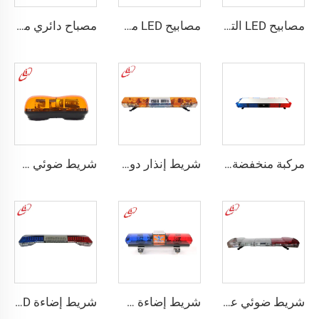
مصابيح LED التحذيرية للشرطة في جميع الاتجاهات
مصابيح LED معدنية قبة مضيئة للاستخدام الشرطي
مصباح دائري من نوع LED
مركبة منخفضة الارتفاع مزودة بمصابيح LED
شريط إنذار دوار هالوجين متعدد الزوايا
شريط ضوئي صغير دوار على شكل مصباح هالوجين بيضاوي الشكل
شريط ضوئي عرض زاوية رؤية مختلف
شريط إضاءة صغير دائري من الهالوجين مع مغناطيس
شريط إضاءة SUPER-LED ذي سطوع عالٍ