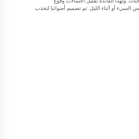
نات. ولهذا الفائدة تقليل احتمالات وقوع
لسيء أو أثناء الليل. تم تصميم أضوائنا لتجذب