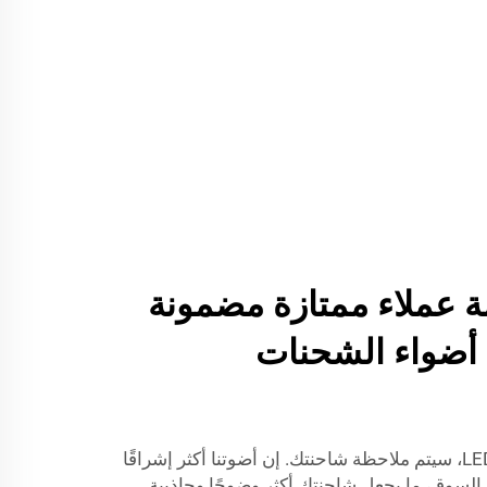
عملاء ممتازة مضمونة
أضواء الشحنات
مع أضواء لي يي النابضة بالضوء LED، سيتم ملاحظة شاحنتك. إن أضوتنا أكثر إشراقًا
السوق، ما يجعل شاحنتك أكثر وضوحًا وجاذبية.