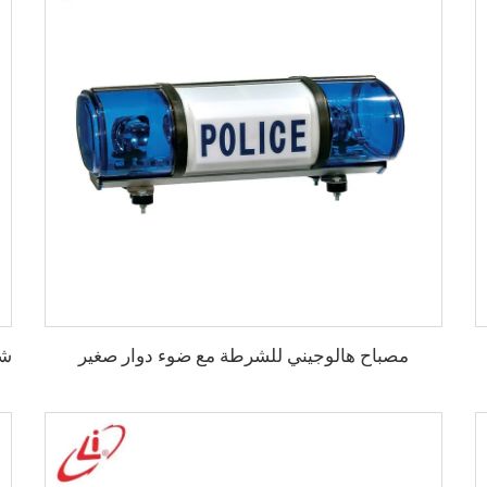
مصباح هالوجيني للشرطة مع ضوء دوار صغير