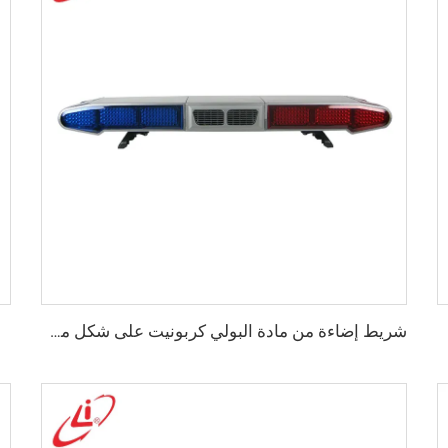
شريط إضاءة من مادة البولي كربونيت على شكل مشواة مع إنذار بقوة 100 واط