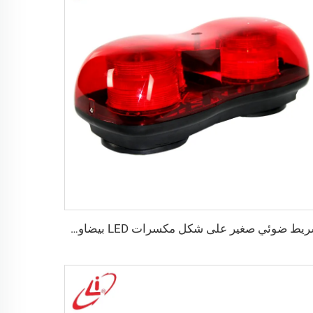
شريط ضوئي صغير على شكل مكسرات LED بيضاوي الشكل