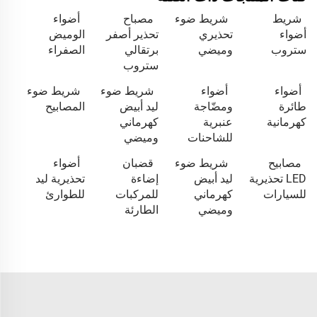
شريط
شريط ضوء
مصباح
أضواء
أضواء
تحذيري
تحذير أصفر
الوميض
ستروب
وميضي
برتقالي
الصفراء
ستروب
أضواء
أضواء
شريط ضوء
شريط ضوء
طائرة
ومضّاجة
ليد أبيض
المصابيح
كهرمانية
عنبرية
كهرماني
للشاحنات
وميضي
مصابيح
شريط ضوء
قضبان
أضواء
LED تحذيرية
ليد أبيض
إضاءة
تحذيرية ليد
للسيارات
كهرماني
للمركبات
للطوارئ
وميضي
الطارئة