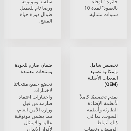
جائزة "الوفاء
سلسة وموثوقة
بالعقود" لمدة 10
ورضا تام للعميل
سنوات متتالية.
طوال دورة حياة
المنتج.
تخصيص شامل
ضمان صارم للجودة
وإمكانية تصنيع
ومنتجات معتمدة
المعدات الأصلية
تخضع جميع منتجاتنا
(OEM)
لاختبارات
نقدم تخصيصًا كاملاً
واختبارات اعتماد
لأنظمة الإضاءة
صارمة من قبل
الطارئة وأنظمة
وزارة الأمن العام،
الصوت، بما في
مما يضمن موثوقية
ذلك أنماط
عالية والامتثال
الوميض، ونغمات
لأنوار الإنذار،