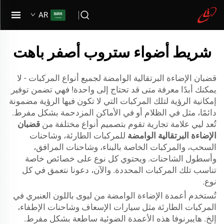
AR
شريط أضواء ستروب أصفر باهت
قضبان الإضاءة البرتقالية الوامضة لجميع أنواع المركبات - لا
يمكنك أبدًا معرفة متى قد تحتاج إلى واحدة! فهي تضمن توفير
إمكانية الرؤية لتلك المركبات التي لا تكون فيها الرؤية مضمونة
دائمًا، مثل في الظلام أو في الأماكن المزدحمة بشكل مفرط.
تُعد ليي علامة تجارية تقوم بتصميم أنواع مختلفة من
قضبان
الإضاءة البرتقالية الوامضة
للمركبات الطارئة، وشاحنات
السحب، والمركبات الخاصة بالبناء، وشاحنات المرافق،
وأسطول الشاحنات. ويحتوي كل نوع على خصائص خاصة
تناسب تلك المركبات المحددة. والآن، دعونا نتعمق في كل
نوع.
تُستخدم أعمدة الإضاءة الوامضة من ليوى باللون العنبري في
المركبات الطارئة مثل سيارات الإسعاف وشاحنات الإطفاء،
إلخ. هايبرنوفا هذه الأعمدة الضوئية ساطعة بشكل مفرط.