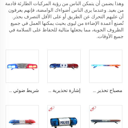
وهذا يضمن أن يتمكن الناس من رؤية المركبات الطارئة قادمة
من بعيد. وعندما يرى الناس أضواءك الوامضة، فإنهم يعرفون
أن عليهم التحرك عن الطريق أو على الأقل التصرف بحذر.
تُصنع أعمدة الإضاءة من ليوى بحيث يمكنها العمل في جميع
الظروف الجوية، مما يجعلها مثالية للحفاظ على السلامة في
جميع الأوقات.
مصباح تحذير شرطة رفيع جدًا ومنخفض الارتفاع باستخدام LED
إشارة تحذيرية دوارة من الهالوجين على شكل حرف I للشرطة
شريط ضوئي طوارئ للشرطة التقليدي