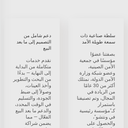
سلطة صناعية ذات
دعم شامل من
سمعة طويلة الأمد
التصميم إلى ما بعد
البيع
بصفتنا عضوًا
مؤسسًا في جمعية
نقدم خدمات
الأمن الصينية،
متكاملة من البداية
وعضو شبكة وزارة
إلى النهاية — بدءًا
الأمن الدولة، نمتلك
من البحث والتطوير
أكثر من 30 عامًا
وأخذ العينات،
من الريادة في
وصولاً إلى ضبط
المجال، وتم تصنيفنا
الجودة، والتسليم
باستمرار
في الوقت المحدد،
كـ"مؤسسة رئيسية
والدعم ما بعد البيع
في ونتشو"،
الفعّال — مما
والحصول على
يضمن شراكة