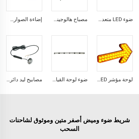
ضوء LED متعدد الزوايا الرفيع
مصباح هالوجيني للشرطة مع ضوء دوار صغير
إضاءة الصواري الطبية للشرطة والإسعاف
لوحة مؤشر LED ذات إضاءة توجيهية على شكل سهم
ضوء لوحة القيادة LED العالي السطوع قابل للتخصيص بالألوان
مصابيح ليد دائرية قوية الإضاءة للوحة القيادة مع ضوء مركّز
شريط ضوء وميض أصفر متين وموثوق لشاحنات
السحب