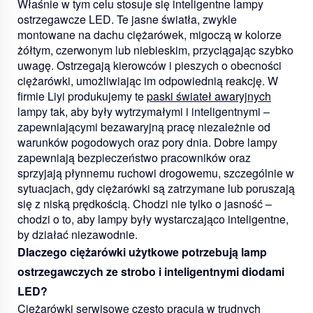
Właśnie w tym celu stosuje się inteligentne lampy
ostrzegawcze LED. Te jasne światła, zwykle
montowane na dachu ciężarówek, migoczą w kolorze
żółtym, czerwonym lub niebieskim, przyciągając szybko
uwagę. Ostrzegają kierowców i pieszych o obecności
ciężarówki, umożliwiając im odpowiednią reakcję. W
firmie Liyi produkujemy te
paski świateł awaryjnych
lampy tak, aby były wytrzymałymi i inteligentnymi –
zapewniającymi bezawaryjną pracę niezależnie od
warunków pogodowych oraz pory dnia. Dobre lampy
zapewniają bezpieczeństwo pracowników oraz
sprzyjają płynnemu ruchowi drogowemu, szczególnie w
sytuacjach, gdy ciężarówki są zatrzymane lub poruszają
się z niską prędkością. Chodzi nie tylko o jasność –
chodzi o to, aby lampy były wystarczająco inteligentne,
by działać niezawodnie.
Dlaczego ciężarówki użytkowe potrzebują lamp
ostrzegawczych ze strobo i inteligentnymi diodami
LED?
Ciężarówki serwisowe często pracują w trudnych