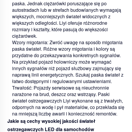
paska. Jednak ciężarówki poruszające się po
autostradach lub w strefach budowlanych wymagają
większych, mocniejszych świateł widocznych z
większych odległości. Liyi oferuje różnorodne
rozmiary i kształty, które pasują do większości
ciężarówek.
Wzory migotania:
Zwróć uwagę na sposób migotania
paska świateł. Różne wzory migotania i kolory są
przydatne do przekazywania konkretnych sygnałów.
Na przykład pojazd holowniczy może wymagać
innych sygnałów niż pojazd służbowy zajmujący się
naprawą linii energetycznych. Szukaj paska świateł z
łatwo dostępnymi i regulowanymi ustawieniami.
Trwałość:
Pojazdy serwisowe są nieuchronnie
narażone na brud, deszcz oraz wstrząsy. Paski
świateł ostrzegawczych Liyi wykonane są z trwałych,
odpornych na wodę i pył materiałów, co przekłada się
na mniejszą liczbę awarii i konieczność remontów.
Jakie są cechy wysokiej jakości świateł
ostrzegawczych LED dla samochodów