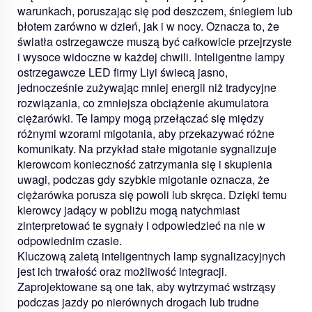
warunkach, poruszając się pod deszczem, śniegiem lub
błotem zarówno w dzień, jak i w nocy. Oznacza to, że
światła ostrzegawcze muszą być całkowicie przejrzyste
i wysoce widoczne w każdej chwili. Inteligentne lampy
ostrzegawcze LED firmy Liyi świecą jasno,
jednocześnie zużywając mniej energii niż tradycyjne
rozwiązania, co zmniejsza obciążenie akumulatora
ciężarówki. Te lampy mogą przełączać się między
różnymi wzorami migotania, aby przekazywać różne
komunikaty. Na przykład stałe migotanie sygnalizuje
kierowcom konieczność zatrzymania się i skupienia
uwagi, podczas gdy szybkie migotanie oznacza, że
ciężarówka porusza się powoli lub skręca. Dzięki temu
kierowcy jadący w pobliżu mogą natychmiast
zinterpretować te sygnały i odpowiedzieć na nie w
odpowiednim czasie.
Kluczową zaletą inteligentnych lamp sygnalizacyjnych
jest ich trwałość oraz możliwość integracji.
Zaprojektowane są one tak, aby wytrzymać wstrząsy
podczas jazdy po nierównych drogach lub trudne