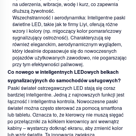
na uderzenia, wibracje, wodę i kurz, co zapewnia
dłuższą żywotność.
Wszechstranność i aerodynamika:
Inteligentne paski
świetlne LED, takie jak te firmy Liyi, oferują różne
wzory i kolory (np. migoczący kolor pomarańczowy
sygnalizujący ostrożność). Charakteryzują się
również eleganckim, aerodynamicznym wyglądem,
który idealnie dopasowuje się do nowoczesnych
pojazdów użytkowanych zawodowo, nie pogarszając
przy tym efektywności paliwowej.
Co nowego w inteligentnych LEDowych belkach
sygnalizacyjnych do samochodów usługowych?
Paski świateł ostrzegawczych LED stają się coraz
bardziej inteligentne. Jedną z najnowszych funkcji jest
łączność i inteligentna kontrola. Nowoczesne paski
świateł można często sterować za pomocą smartfona
lub tabletu. Oznacza to, że kierowcy nie muszą sięgać
po przełączniki za kółkiem kierownicy ani wewnątrz
kabiny – wystarczy dotknąć ekranu, aby zmienić kolor
lub wzór światła. Ta innowacja zwiększa