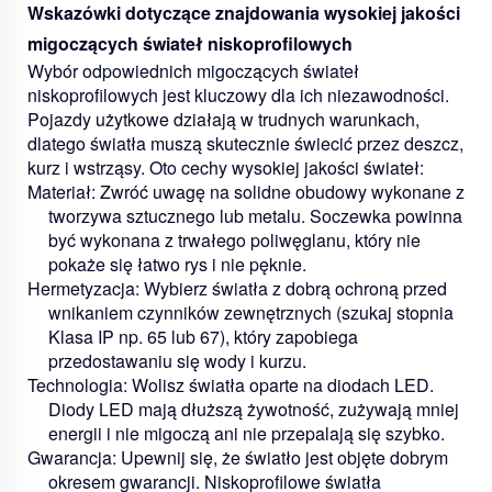
Wskazówki dotyczące znajdowania wysokiej jakości
migoczących świateł niskoprofilowych
Wybór odpowiednich migoczących świateł
niskoprofilowych jest kluczowy dla ich niezawodności.
Pojazdy użytkowe działają w trudnych warunkach,
dlatego światła muszą skutecznie świecić przez deszcz,
kurz i wstrząsy. Oto cechy wysokiej jakości świateł:
Materiał:
Zwróć uwagę na solidne obudowy wykonane z
tworzywa sztucznego lub metalu. Soczewka powinna
być wykonana z trwałego poliwęglanu, który nie
pokaże się łatwo rys i nie pęknie.
Hermetyzacja:
Wybierz światła z dobrą ochroną przed
wnikaniem czynników zewnętrznych (szukaj stopnia
Klasa IP
np. 65 lub 67), który zapobiega
przedostawaniu się wody i kurzu.
Technologia:
Wolisz światła oparte na diodach LED.
Diody LED mają dłuższą żywotność, zużywają mniej
energii i nie migoczą ani nie przepalają się szybko.
Gwarancja:
Upewnij się, że światło jest objęte dobrym
okresem gwarancji. Niskoprofilowe światła