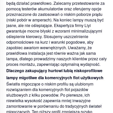
będą działać prawidłowo. Zalecamy przetestowanie za
pomocą testerów akumulatorów oraz oferujemy opcje
przeznaczone do zastosowań o niskim poborze prądu
(niski pobór w amperach). Na koniec lampy muszą być
jasne, ale nie oślepiające. Ekspertyza firmy Liyi
gwarantuje mocne błyski z wzorami minimalizującymi
oślepienie kierowcy. Stosujemy uszczelnienie
odpornościowe na kurz i warunki pogodowe, aby
zapobiec awariom wewnętrznych. Uważamy, że
prawidłowa instalacja jest równie ważna jak sama
lampa, dlatego prowadzimy naszych klientów przez cały
proces montażu, zapewniając optymalną wydajność.
Dlaczego zakupujący hurtowi lubią niskoprofilowe
lampy migotliwe dla komercyjnych flot użytkowych
Światła migoczące o niskim profilu są ulubionym
rozwiązaniem dla komercyjnych flot pojazdów
służbowych z kilku powodów. Po pierwsze, ich
niewielka wysokość zapewnia mniej inwazyjne
zamontowanie w porównaniu do tradycyjnych świateł
migoczących. Ten niższy profil zmniejsza ryzyko