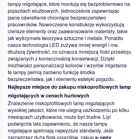
lampy migotające, które montują się bezproblemowo na
pojazdach służbowych, jednocześnie zapewniając
jasne oświetlenie chroniące bezpieczeństwo
pracowników. Nowoczesne konstrukcje wykorzystują
cieńsze elementy oraz zaawansowane materiały, takie
jak wytrzymałe tworzywa sztuczne i metale. Ponadto
nasza technologia LED zużywa mniej energii i ma
dłuższą żywotność, co oznacza mniejszą ilość przestoju
związanych z koniecznością konserwacji. Dzięki
możliwości personalizacji kolorów i wzorów migotania
te lampy pełnią zarówno funkcję środka
bezpieczeństwa, jak i elementu estetyki pojazdu.
Najlepsze miejsce do zakupu niskoprofilowych lamp
migotających w cenach hurtowych
Znalezienie niskoprofilowych lamp migotających
wysokiej jakości, które nie ulegną uszkodzeniu po kilku
miesiącach użytkowania, może być trudne. Liyi
poświęciła lata zapewnieniu, że nasze lampy
migotające spełniają najwyższe standardy. Jeśli
zarządzasz dużą flotą pojazdów, zakup w
ceny