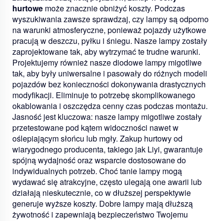
hurtowe
może znacznie obniżyć koszty. Podczas
wyszukiwania zawsze sprawdzaj, czy lampy są odporno
na warunki atmosferyczne, ponieważ pojazdy użytkowe
pracują w deszczu, pyłku i śniegu. Nasze lampy zostały
zaprojektowane tak, aby wytrzymać te trudne warunki.
Projektujemy również nasze diodowe lampy migotliwe
tak, aby były uniwersalne i pasowały do różnych modeli
pojazdów bez konieczności dokonywania drastycznych
modyfikacji. Eliminuje to potrzebę skomplikowanego
okablowania i oszczędza cenny czas podczas montażu.
Jasność jest kluczowa: nasze lampy migotliwe zostały
przetestowane pod kątem widoczności nawet w
oślepiającym słońcu lub mgły. Zakup hurtowy od
wiarygodnego producenta, takiego jak Liyi, gwarantuje
spójną wydajność oraz wsparcie dostosowane do
indywidualnych potrzeb. Choć tanie lampy mogą
wydawać się atrakcyjne, często ulegają one awarii lub
działają nieskutecznie, co w dłuższej perspektywie
generuje wyższe koszty. Dobre lampy mają dłuższą
żywotność i zapewniają bezpieczeństwo Twojemu