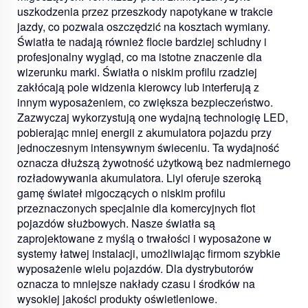
uszkodzenia przez przeszkody napotykane w trakcie
jazdy, co pozwala oszczędzić na kosztach wymiany.
Światła te nadają również flocie bardziej schludny i
profesjonalny wygląd, co ma istotne znaczenie dla
wizerunku marki. Światła o niskim profilu rzadziej
zakłócają pole widzenia kierowcy lub interferują z
innym wyposażeniem, co zwiększa bezpieczeństwo.
Zazwyczaj wykorzystują one wydajną technologię LED,
pobierając mniej energii z akumulatora pojazdu przy
jednoczesnym intensywnym świeceniu. Ta wydajność
oznacza dłuższą żywotność użytkową bez nadmiernego
rozładowywania akumulatora. Liyi oferuje szeroką
gamę świateł migoczących o niskim profilu
przeznaczonych specjalnie dla komercyjnych flot
pojazdów służbowych. Nasze światła są
zaprojektowane z myślą o trwałości i wyposażone w
systemy łatwej instalacji, umożliwiając firmom szybkie
wyposażenie wielu pojazdów. Dla dystrybutorów
oznacza to mniejsze nakłady czasu i środków na
wysokiej jakości produkty oświetleniowe.