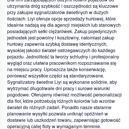
utrzymania dróg szybkość i oszczędności są kluczowe
przy zakupie sygnalizatorów świetlnych w dużych
ilościach. Liyi oferuje opcje sprzedaży hurtowej, które
idealnie nadają się dla agencji miejskich lub stanowych
posiadających setki ciężarówek. Zakup pojedynczych
jednostek jest powolny i kosztowny, natomiast zakup
hurtowy zapewnia szybką dostawę identycznych,
wysokiej jakości świateł ostrzegawczych do każdego
pojazdu. Jednolitość ta tworzy schludny i profesjonalny
wygląd oraz ułatwia pracownikom rozpoznawanie się
na miejscu pracy. Uproszcza także konserwację,
ponieważ wszystkie części są standaryzowane.
Sygnalizatory świetlne Liyi są wykonane solidnie, aby
wytrzymać długotrwałe dni pracy i surowe warunki
pogodowe. Oferujemy również możliwość personalizacji
dla flot, które potrzebują różnych kolorów lub wzorów
świateł do różnych zadań. Ponadto nasze staranne
planowanie wysyłki pozwala uniknąć opóźnień w
dostawie lub uszkodzeń towaru, zapewniając gotowość
operacyjną całej floty w wymaganym terminie.