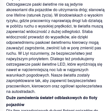
Ostrzegawcze paski świetlne nie są jedynie
akcesoriami dla pojazdów do utrzymania dróg; stanowią
one lifeline (ratunek życia). W środowiskach o wysokim
ryzyku, gdzie pracownicy naprawiają drogi lub działają
w pobliżu ruchu o wysokiej prędkości, te światła muszą
zapewniać widoczność z dużej odległości. Słaba
widoczność prowadzi do wypadków, ale dzięki
odpowiedniemu paskowi świetlnemu kierowcy mogą
zauważyć zagrożenie, zwolnić lub w porę zmienić pas
ruchu. W Liyi rozumiemy, że bezpieczeństwo jest
najwyższym priorytetem. Dlatego też produkujemy
ostrzegawcze paski świetlne LED, które wyróżniają się
nawet w najciemniejszą noc lub w najgorszych
warunkach pogodowych. Nasze światła zostały
zaprojektowane tak, aby zapewnić bezpieczeństwo
pracownikom, kierowcom oraz ogółowi społeczeństwa
na autostradach.
Duże zamówienia świateł odblaskowych do floty
pojazdów
Dla firm zarządzających dużymi flotami pojazdów do