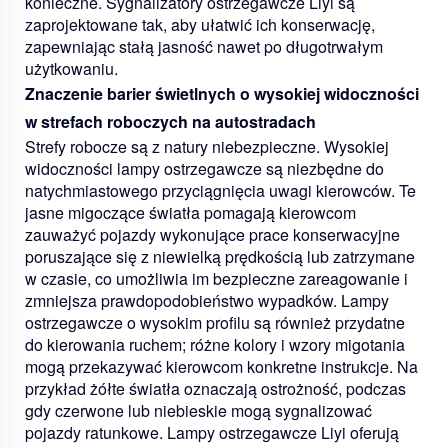
konieczne. Sygnalizatory ostrzegawcze Liyi są
zaprojektowane tak, aby ułatwić ich konserwację,
zapewniając stałą jasność nawet po długotrwałym
użytkowaniu.
Znaczenie barier świetlnych o wysokiej widoczności
w strefach roboczych na autostradach
Strefy robocze są z natury niebezpieczne. Wysokiej
widoczności lampy ostrzegawcze są niezbędne do
natychmiastowego przyciągnięcia uwagi kierowców. Te
jasne migoczące światła pomagają kierowcom
zauważyć pojazdy wykonujące prace konserwacyjne
poruszające się z niewielką prędkością lub zatrzymane
w czasie, co umożliwia im bezpieczne zareagowanie i
zmniejsza prawdopodobieństwo wypadków. Lampy
ostrzegawcze o wysokim profilu są również przydatne
do kierowania ruchem; różne kolory i wzory migotania
mogą przekazywać kierowcom konkretne instrukcje. Na
przykład żółte światła oznaczają ostrożność, podczas
gdy czerwone lub niebieskie mogą sygnalizować
pojazdy ratunkowe. Lampy ostrzegawcze Liyi oferują