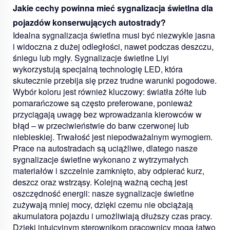
Jakie cechy powinna mieć sygnalizacja świetlna dla
pojazdów konserwujących autostrady?
Idealna sygnalizacja świetlna musi być niezwykle jasna
i widoczna z dużej odległości, nawet podczas deszczu,
śniegu lub mgły. Sygnalizacje świetlne Liyi
wykorzystują specjalną technologię LED, która
skutecznie przebija się przez trudne warunki pogodowe.
Wybór koloru jest również kluczowy: światła żółte lub
pomarańczowe są często preferowane, ponieważ
przyciągają uwagę bez wprowadzania kierowców w
błąd – w przeciwieństwie do barw czerwonej lub
niebieskiej. Trwałość jest niepodważalnym wymogiem.
Prace na autostradach są uciążliwe, dlatego nasze
sygnalizacje świetlne wykonano z wytrzymałych
materiałów i szczelnie zamknięto, aby odpierać kurz,
deszcz oraz wstrząsy. Kolejną ważną cechą jest
oszczędność energii: nasze sygnalizacje świetlne
zużywają mniej mocy, dzięki czemu nie obciążają
akumulatora pojazdu i umożliwiają dłuższy czas pracy.
Dzięki intuicyjnym sterownikom pracownicy mogą łatwo