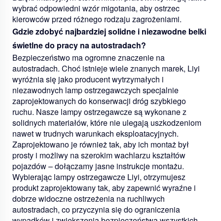
wybrać odpowiedni wzór migotania, aby ostrzec
kierowców przed różnego rodzaju zagrożeniami.
Gdzie zdobyć najbardziej solidne i niezawodne belki
świetlne do pracy na autostradach?
Bezpieczeństwo ma ogromne znaczenie na
autostradach. Choć istnieje wiele znanych marek, Liyi
wyróżnia się jako producent wytrzymałych i
niezawodnych lamp ostrzegawczych specjalnie
zaprojektowanych do konserwacji dróg szybkiego
ruchu. Nasze lampy ostrzegawcze są wykonane z
solidnych materiałów, które nie ulegają uszkodzeniom
nawet w trudnych warunkach eksploatacyjnych.
Zaprojektowano je również tak, aby ich montaż był
prosty i możliwy na szerokim wachlarzu kształtów
pojazdów – dołączamy jasne instrukcje montażu.
Wybierając lampy ostrzegawcze Liyi, otrzymujesz
produkt zaprojektowany tak, aby zapewnić wyraźne i
dobrze widoczne ostrzeżenia na ruchliwych
autostradach, co przyczynia się do ograniczenia
wypadków i zwiększenia bezpieczeństwa wszystkich