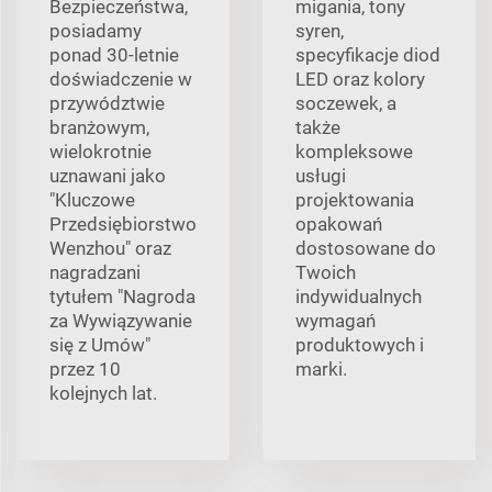
Bezpieczeństwa,
migania, tony
posiadamy
syren,
ponad 30-letnie
specyfikacje diod
doświadczenie w
LED oraz kolory
przywództwie
soczewek, a
branżowym,
także
wielokrotnie
kompleksowe
uznawani jako
usługi
"Kluczowe
projektowania
Przedsiębiorstwo
opakowań
Wenzhou" oraz
dostosowane do
nagradzani
Twoich
tytułem "Nagroda
indywidualnych
za Wywiązywanie
wymagań
się z Umów"
produktowych i
przez 10
marki.
kolejnych lat.