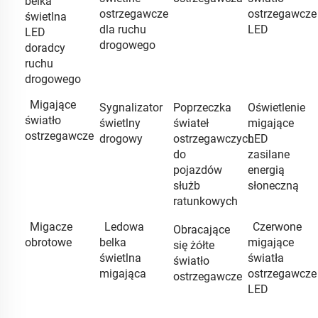
belka
ostrzegawcze
ostrzegawcze
świetlna
dla ruchu
LED
LED
drogowego
doradcy
ruchu
drogowego
Migające
Sygnalizator
Poprzeczka
Oświetlenie
światło
świetlny
świateł
migające
ostrzegawcze
drogowy
ostrzegawczych
LED
do
zasilane
pojazdów
energią
służb
słoneczną
ratunkowych
Migacze
Ledowa
Czerwone
Obracające
obrotowe
belka
migające
się żółte
świetlna
światła
światło
migająca
ostrzegawcze
ostrzegawcze
LED