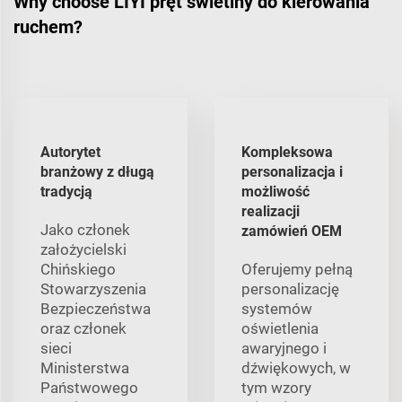
Why choose LIYI pręt świetlny do kierowania
ruchem?
Autorytet
Kompleksowa
branżowy z długą
personalizacja i
tradycją
możliwość
realizacji
Jako członek
zamówień OEM
założycielski
Chińskiego
Oferujemy pełną
Stowarzyszenia
personalizację
Bezpieczeństwa
systemów
oraz członek
oświetlenia
sieci
awaryjnego i
Ministerstwa
dźwiękowych, w
Państwowego
tym wzory