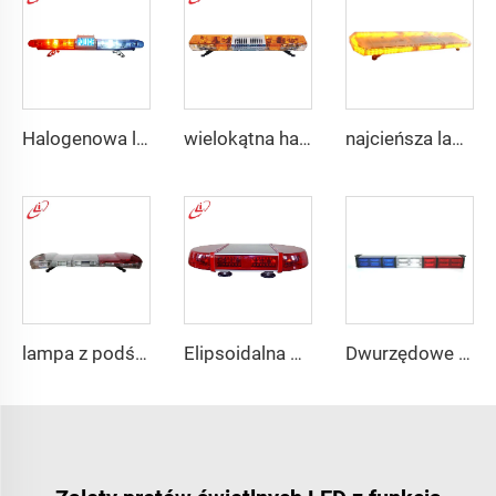
Halogenowa lampka awaryjna policyjna 130 W
wielokątna halogenowa obracająca się belka świetlna ostrzegawcza
najcieńsza lampka w czerwonym/niebieskim kolorze o szerokim kącie świecenia
lampa z podświetleniem o różnym kącie świecenia
Elipsoidalna diodowa belka świetlna Mini o dużej jasności
Dwurzędowe proste LED światło sygnału kierunkowego