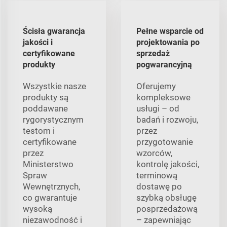
Ścisła gwarancja
Pełne wsparcie od
jakości i
projektowania po
certyfikowane
sprzedaż
produkty
pogwarancyjną
Wszystkie nasze
Oferujemy
produkty są
kompleksowe
poddawane
usługi – od
rygorystycznym
badań i rozwoju,
testom i
przez
certyfikowane
przygotowanie
przez
wzorców,
Ministerstwo
kontrolę jakości,
Spraw
terminową
Wewnętrznych,
dostawę po
co gwarantuje
szybką obsługę
wysoką
posprzedażową
niezawodność i
– zapewniając