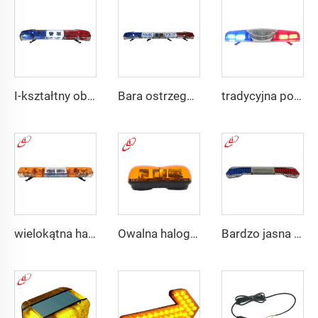
I-kształtny obracający się policyjny ostrzegacz halogenowy
Bara ostrzegawcza LED z
tradycyjna policyjna szyba ostrzegawcza
wielokątna halogenowa obracająca się belka świetlna ostrzegawcza
Owalna halogenowa żarówka, obracająca się mini belka świetlna
Bardzo jasna belka świetlna LED