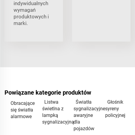
indywidualnych
wymagań
produktowych i
marki.
Powiązane kategorie produktów
Listwa
Światła
Głośnik
Obracające
świetlna z
sygnalizacyjne
syreny
się światła
lampką
awaryjne
policyjnej
alarmowe
sygnalizacyjną
dla
pojazdów