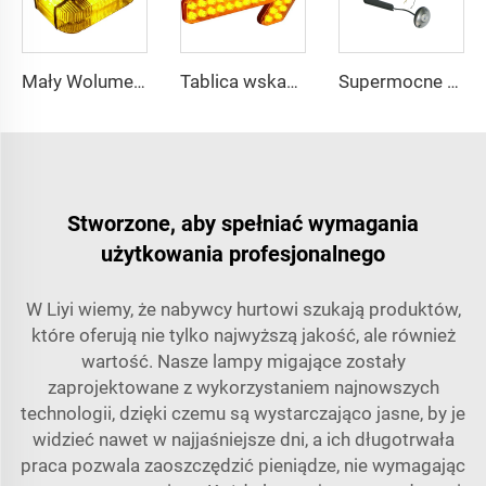
Mały Wolumen Niska Waga Wysoka Jasność Miniaturowa Taśma Świetlna
Tablica wskaźnika LED ze strzałką kierunkową
Supermocne żarówki LED okrągłe do deski rozdzielczej, światło reflektorowe
Stworzone, aby spełniać wymagania
użytkowania profesjonalnego
W Liyi wiemy, że nabywcy hurtowi szukają produktów,
które oferują nie tylko najwyższą jakość, ale również
wartość. Nasze lampy migające zostały
zaprojektowane z wykorzystaniem najnowszych
technologii, dzięki czemu są wystarczająco jasne, by je
widzieć nawet w najjaśniejsze dni, a ich długotrwała
praca pozwala zaoszczędzić pieniądze, nie wymagając