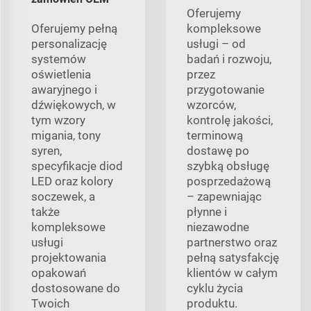
Oferujemy
Oferujemy pełną
kompleksowe
personalizację
usługi – od
systemów
badań i rozwoju,
oświetlenia
przez
awaryjnego i
przygotowanie
dźwiękowych, w
wzorców,
tym wzory
kontrolę jakości,
migania, tony
terminową
syren,
dostawę po
specyfikacje diod
szybką obsługę
LED oraz kolory
posprzedażową
soczewek, a
– zapewniając
także
płynne i
kompleksowe
niezawodne
usługi
partnerstwo oraz
projektowania
pełną satysfakcję
opakowań
klientów w całym
dostosowane do
cyklu życia
Twoich
produktu.