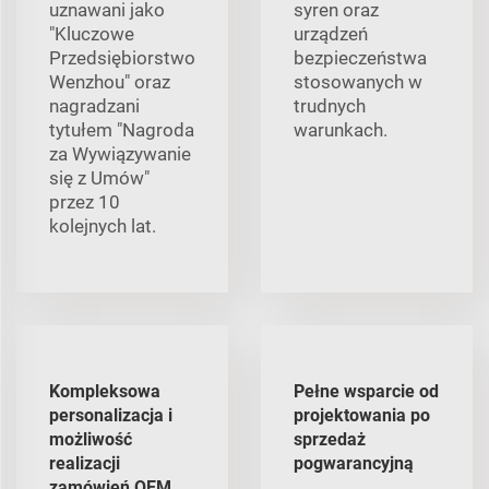
uznawani jako
syren oraz
"Kluczowe
urządzeń
Przedsiębiorstwo
bezpieczeństwa
Wenzhou" oraz
stosowanych w
nagradzani
trudnych
tytułem "Nagroda
warunkach.
za Wywiązywanie
się z Umów"
przez 10
kolejnych lat.
Kompleksowa
Pełne wsparcie od
personalizacja i
projektowania po
możliwość
sprzedaż
realizacji
pogwarancyjną
zamówień OEM