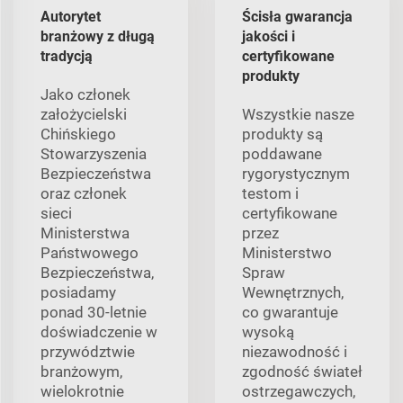
Autorytet
Ścisła gwarancja
branżowy z długą
jakości i
tradycją
certyfikowane
produkty
Jako członek
założycielski
Wszystkie nasze
Chińskiego
produkty są
Stowarzyszenia
poddawane
Bezpieczeństwa
rygorystycznym
oraz członek
testom i
sieci
certyfikowane
Ministerstwa
przez
Państwowego
Ministerstwo
Bezpieczeństwa,
Spraw
posiadamy
Wewnętrznych,
ponad 30-letnie
co gwarantuje
doświadczenie w
wysoką
przywództwie
niezawodność i
branżowym,
zgodność świateł
wielokrotnie
ostrzegawczych,