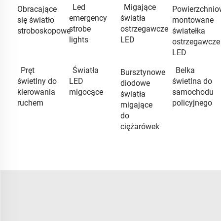
Led
Migające
Obracające
Powierzchnio
emergency
światła
się światło
montowane
strobe
ostrzegawcze
stroboskopowe
światełka
lights
LED
ostrzegawcze
LED
Pręt
Światła
Belka
Bursztynowe
świetlny do
LED
świetlna do
diodowe
kierowania
migocące
samochodu
światła
ruchem
policyjnego
migające
do
ciężarówek