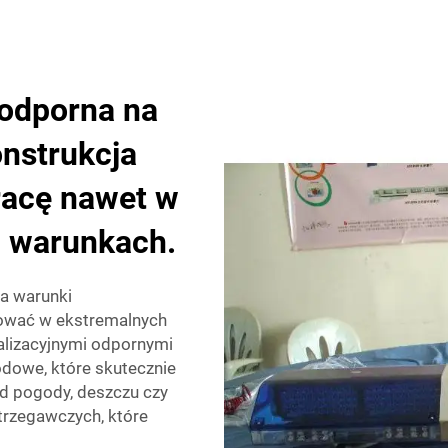
 odporna na
nstrukcja
racę nawet w
h warunkach.
a warunki
ować w ekstremalnych
lizacyjnymi odpornymi
odowe, które skutecznie
od pogody, deszczu czy
trzegawczych, które