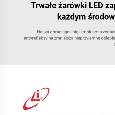
Trwałe żarówki LED z
każdym środowi
Nasza obracająca się lampka ostrzegawc
antyrefleksyjna zmniejsza nieprzyjemne oślepi