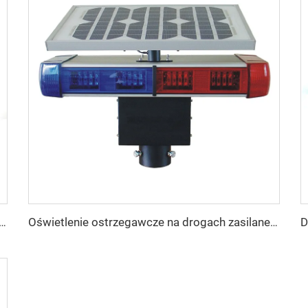
o deski rozdzielczej o regulowanym kolorze i dużej jasności
Oświetlenie ostrzegawcze na drogach zasilane energią słoneczną