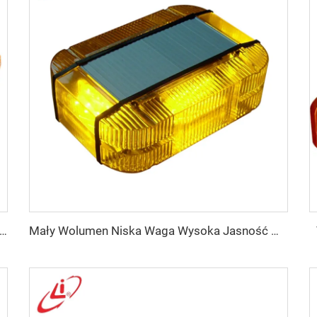
ED z Aluminium Ramą Lampka Migająca Ostrzegawcza Miniaturowa Taśma Świetlna
Mały Wolumen Niska Waga Wysoka Jasność Miniaturowa Taśma Świetlna