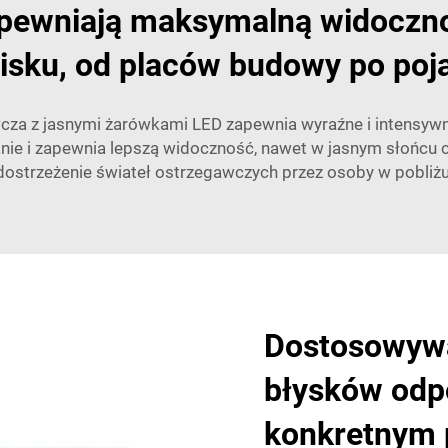
apewniają maksymalną widoczno
sku, od placów budowy po poj
za z jasnymi żarówkami LED zapewnia wyraźne i intensywne
anie i zapewnia lepszą widoczność, nawet w jasnym słońcu c
dostrzeżenie świateł ostrzegawczych przez osoby w pobliżu
Dostosowywa
błysków odp
konkretnym 