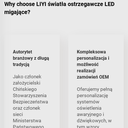
Why choose LIYI światła ostrzegawcze LED
migające?
Autorytet
Kompleksowa
branżowy z długą
personalizacja i
tradycją
możliwość
realizacji
Jako członek
zamówień OEM
założycielski
Chińskiego
Oferujemy pełną
Stowarzyszenia
personalizację
Bezpieczeństwa
systemów
oraz członek
oświetlenia
sieci
awaryjnego i
Ministerstwa
dźwiękowych, w
Państwowego
tym wzory