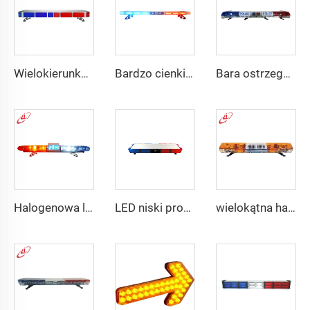
Wielokierunkowe światło ostrzegawcze policyjne
Bardzo cienkie i niskie światło ostrzegawcze policyjne
Bara ostrzegawcza LED z
Halogenowa lampka awaryjna policyjna 130 W
LED niski profil pojazdu samochodowego
wielokątna halogenowa obracająca się belka świetlna ostrzegawcza