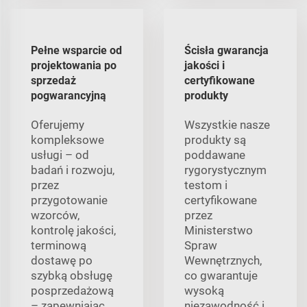
Pełne wsparcie od
Ścisła gwarancja
projektowania po
jakości i
sprzedaż
certyfikowane
pogwarancyjną
produkty
Oferujemy
Wszystkie nasze
kompleksowe
produkty są
usługi – od
poddawane
badań i rozwoju,
rygorystycznym
przez
testom i
przygotowanie
certyfikowane
wzorców,
przez
kontrolę jakości,
Ministerstwo
terminową
Spraw
dostawę po
Wewnętrznych,
szybką obsługę
co gwarantuje
posprzedażową
wysoką
– zapewniając
niezawodność i