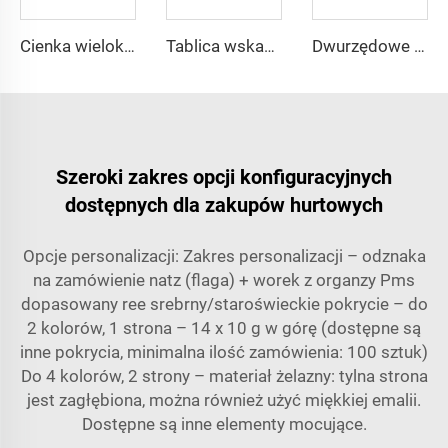
Cienka wielokątna lampa LED
Tablica wskaźnika LED ze strzałką kierunkową
Dwurzędowe proste LED światło sygnału kierunkowego
Szeroki zakres opcji konfiguracyjnych
dostępnych dla zakupów hurtowych
Opcje personalizacji: Zakres personalizacji – odznaka
na zamówienie natz (flaga) + worek z organzy Pms
dopasowany ree srebrny/staroświeckie pokrycie – do
2 kolorów, 1 strona – 14 x 10 g w górę (dostępne są
inne pokrycia, minimalna ilość zamówienia: 100 sztuk)
Do 4 kolorów, 2 strony – materiał żelazny: tylna strona
jest zagłębiona, można również użyć miękkiej emalii.
Dostępne są inne elementy mocujące.