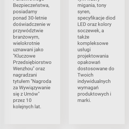
Bezpieczeństwa,
migania, tony
posiadamy
syren,
ponad 30-letnie
specyfikacje diod
doświadczenie w
LED oraz kolory
przywództwie
soczewek, a
branżowym,
także
wielokrotnie
kompleksowe
uznawani jako
usługi
"Kluczowe
projektowania
Przedsiębiorstwo
opakowań
Wenzhou" oraz
dostosowane do
nagradzani
Twoich
tytułem "Nagroda
indywidualnych
za Wywiązywanie
wymagań
się z Umów"
produktowych i
przez 10
marki.
kolejnych lat.