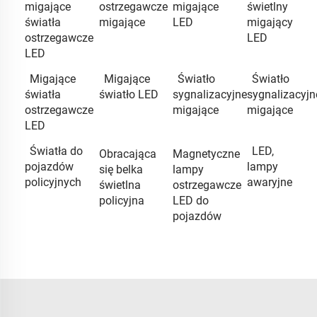
migające
ostrzegawcze
migające
świetlny
światła
migające
LED
migający
ostrzegawcze
LED
LED
Migające
Migające
Światło
Światło
światła
światło LED
sygnalizacyjne
sygnalizacyjn
ostrzegawcze
migające
migające
LED
Światła do
LED,
Obracająca
Magnetyczne
pojazdów
lampy
się belka
lampy
policyjnych
awaryjne
świetlna
ostrzegawcze
policyjna
LED do
pojazdów