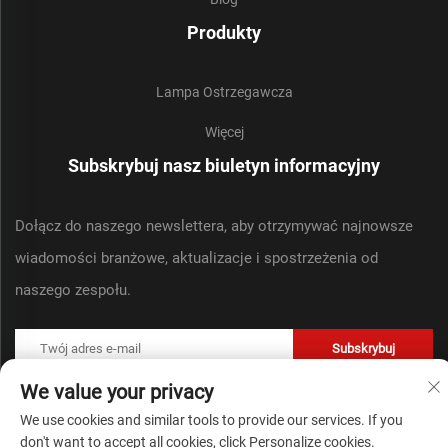
Produkty
Lampa Ostrzegawcza
Więcej
Subskrybuj nasz biuletyn informacyjny
Dołącz do naszego newslettera, aby otrzymywać najnowsze
wiadomości branżowe, aktualizacje i spostrzeżenia od
naszego zespołu.
Subskrybuj
We value your privacy
Prawa autorskie © Zhejiang Liyi Security Protection Co., Ltd. Wszelkie prawa
We use cookies and similar tools to provide our services. If you
zastrzeżone -
Polityka prywatności
don't want to accept all cookies, click Personalize cookies.