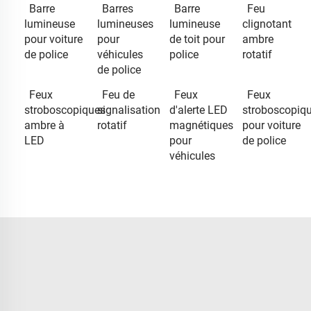
Barre
Barres
Barre
Feu
lumineuse
lumineuses
lumineuse
clignotant
pour voiture
pour
de toit pour
ambre
de police
véhicules
police
rotatif
de police
Feux
Feu de
Feux
Feux
stroboscopiques
signalisation
d'alerte LED
stroboscopiq
ambre à
rotatif
magnétiques
pour voiture
LED
pour
de police
véhicules