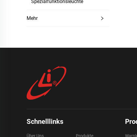
Spezialfunktionsleuchte
Mehr
Schnelllinks
Pro
Über Uns
Produkte
Warnl