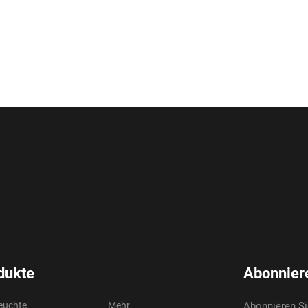
dukte
Abonniere
euchte
Mehr
Abonnieren Si