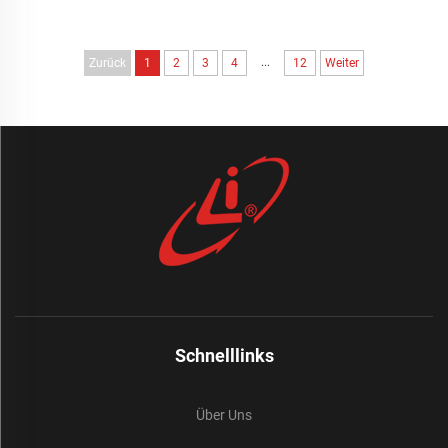
...
Zurück
1
2
3
4
12
Weiter
Schnelllinks
Über Uns