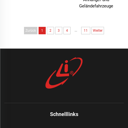
Geländefahrzeuge
...
Zurück
1
2
3
4
11
Weiter
Schnelllinks