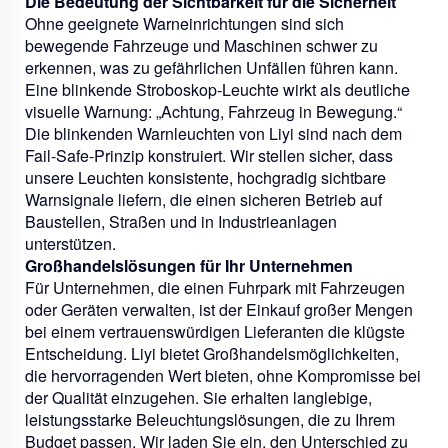
Die Bedeutung der Sichtbarkeit für die Sicherheit
Ohne geeignete Warneinrichtungen sind sich
bewegende Fahrzeuge und Maschinen schwer zu
erkennen, was zu gefährlichen Unfällen führen kann.
Eine blinkende Stroboskop-Leuchte wirkt als deutliche
visuelle Warnung: „Achtung, Fahrzeug in Bewegung.“
Die blinkenden Warnleuchten von Liyi sind nach dem
Fail-Safe-Prinzip konstruiert. Wir stellen sicher, dass
unsere Leuchten konsistente, hochgradig sichtbare
Warnsignale liefern, die einen sicheren Betrieb auf
Baustellen, Straßen und in Industrieanlagen
unterstützen.
Großhandelslösungen für Ihr Unternehmen
Für Unternehmen, die einen Fuhrpark mit Fahrzeugen
oder Geräten verwalten, ist der Einkauf großer Mengen
bei einem vertrauenswürdigen Lieferanten die klügste
Entscheidung. Liyi bietet Großhandelsmöglichkeiten,
die hervorragenden Wert bieten, ohne Kompromisse bei
der Qualität einzugehen. Sie erhalten langlebige,
leistungsstarke Beleuchtungslösungen, die zu Ihrem
Budget passen. Wir laden Sie ein, den Unterschied zu