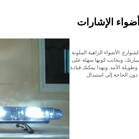
أضواء الإشارات
وارع. الأضواء الزاهية الملونة
سيارتك. وبجانب كونها سهلة على
أضواء لييي الوميضية من نوع LED قوية وطويلة الأمد. وبهذا يمكنك قيادة
دون الحاجة إلى استبدال