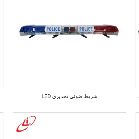
شريط ضوئي تحذيري LED
كل شبه منحرف مصنوع من مادة الهالوجين