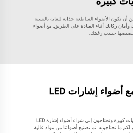
لإشارة LED الطريقة المثالية لزيادة مدى ظهور مركبتك، وهي متاحة فقط بوظائف إضاءة إشارة LED. يمكن أن تكون الأضواء الساطعة جذابة للغاية بالنسبة
مان ركابك أثناء القيادة على الطريق. مع أضواء
لتخصيصها حسب رغبتك.
ابزُ على الطريق مع أضواء إشارات LED
بالنسبة لأولئك الذين يشترون بكميات كبيرة وتحتاجون إلى شراء أضواء إشارة LED
لكم ما تحتاجونه. تم تصنيع أضوائنا من مواد عالية