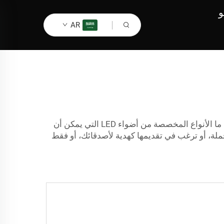
و
AR
تريد جعل سيارتك أكثر روعة؟ ليي مصباح LED وميض من هنا هو الحل المثالي، انظر إلى أضواء الوميض LED من ليي. إذًا، ما الأنواع المخصصة من أضواء LED التي يمكن أن
جملة، أو ترغب في تقديمها كهدية لأصدقائك، أو فقط