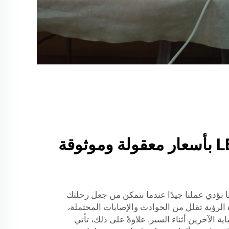
أضواء إشارات LED بأسعار معقولة وموثوقة
نا نؤدي عملنا جيدًا عندما نتمكن من جعل رحلتك
الرؤية تقلل من الحوادث والإصابات المحتملة،
 الآخرين أثناء السير. علاوةً على ذلك، تأتي