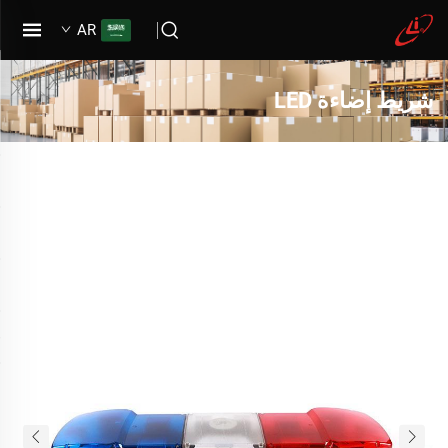
AR
شريط إضاءة LED