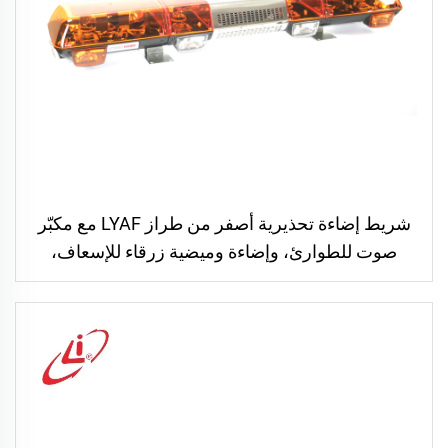
شريط إضاءة تحذيرية أصفر من طراز LYAF مع مكبّر
صوت للطوارئ، وإضاءة وميضية زرقاء للإسعاف،
وبوق وإنذار مع مكبّر صوت ومصباح تحذيري للسيارة