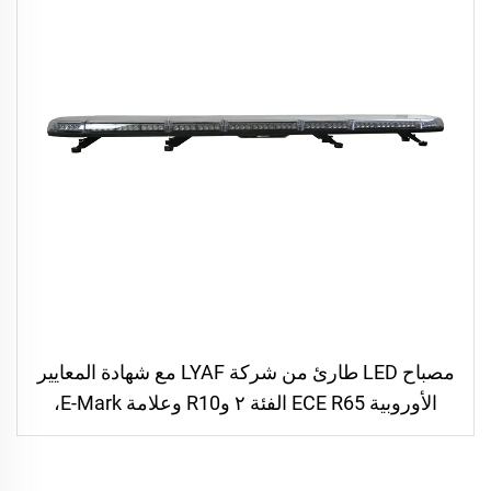
مصباح LED طارئ من شركة LYAF مع شهادة المعايير
الأوروبية ECE R65 الفئة ٢ وR10 وعلامة E-Mark،
لمعدات الأمن والإسعافات الأولية، مخصص للشاحنات
والجرارات