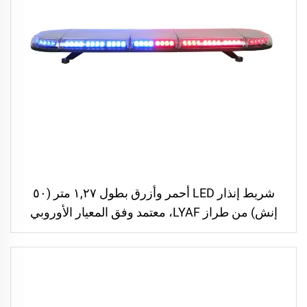
شريط إنذار LED أحمر وأزرق بطول ١,٢٧ متر (٥٠
إنش) من طراز LYAF، معتمد وفق المعيار الأوروبي
ECE R65 الفئة ٢ وR10