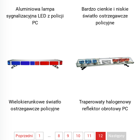
Aluminiowa lampa
Bardzo cienkie i niskie
sygnalizacyjna LED z policji
światło ostrzegawcze
PC
policyjne
Wielokierunkowe światło
Traperowaty halogenowy
ostrzegawcze policyjne
reflektor obrotowy PC
...
Poprzedni
1
8
9
10
11
12
Następny