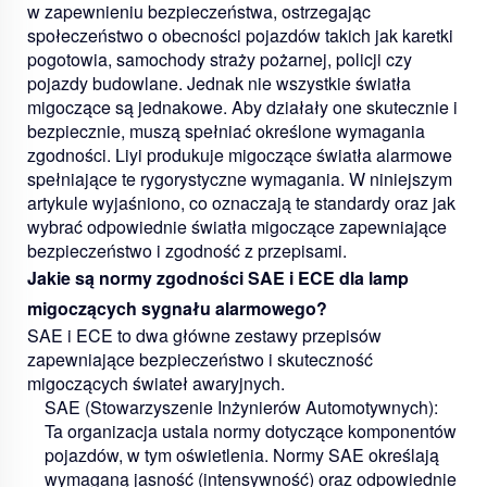
w zapewnieniu bezpieczeństwa, ostrzegając
społeczeństwo o obecności pojazdów takich jak karetki
pogotowia, samochody straży pożarnej, policji czy
pojazdy budowlane. Jednak nie wszystkie światła
migoczące są jednakowe. Aby działały one skutecznie i
bezpiecznie, muszą spełniać określone wymagania
zgodności. Liyi produkuje migoczące światła alarmowe
spełniające te rygorystyczne wymagania. W niniejszym
artykule wyjaśniono, co oznaczają te standardy oraz jak
wybrać odpowiednie światła migoczące zapewniające
bezpieczeństwo i zgodność z przepisami.
Jakie są normy zgodności SAE i ECE dla lamp
migoczących sygnału alarmowego?
SAE i ECE to dwa główne zestawy przepisów
zapewniające bezpieczeństwo i skuteczność
migoczących świateł awaryjnych.
SAE (Stowarzyszenie Inżynierów Automotywnych):
Ta organizacja ustala normy dotyczące komponentów
pojazdów, w tym oświetlenia. Normy SAE określają
wymaganą jasność (intensywność) oraz odpowiednie