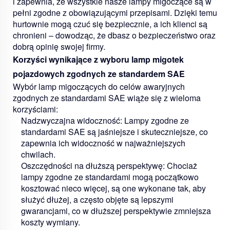
i zapewnia, że wszystkie nasze lampy migoczące są w
pełni zgodne z obowiązującymi przepisami. Dzięki temu
hurtownie mogą czuć się bezpiecznie, a ich klienci są
chronieni – dowodząc, że dbasz o bezpieczeństwo oraz
dobrą opinię swojej firmy.
Korzyści wynikające z wyboru lamp migotek
pojazdowych zgodnych ze standardem SAE
Wybór lamp migoczących do celów awaryjnych
zgodnych ze standardami SAE wiąże się z wieloma
korzyściami:
Nadzwyczajna widoczność:
Lampy zgodne ze
standardami SAE są jaśniejsze i skuteczniejsze, co
zapewnia ich widoczność w najważniejszych
chwilach.
Oszczędności na dłuższą perspektywę:
Chociaż
lampy zgodne ze standardami mogą początkowo
kosztować nieco więcej, są one wykonane tak, aby
służyć dłużej, a często objęte są lepszymi
gwarancjami, co w dłuższej perspektywie zmniejsza
koszty wymiany.