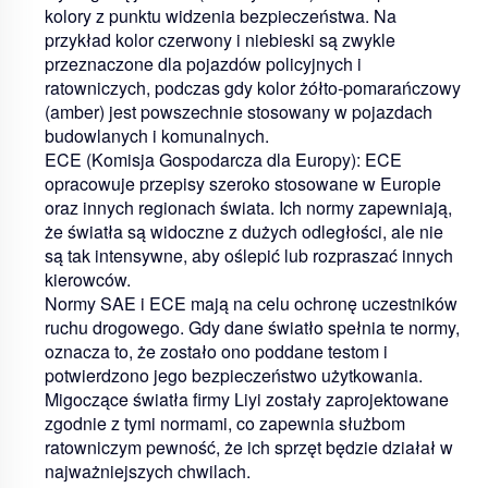
kolory z punktu widzenia bezpieczeństwa. Na
przykład kolor czerwony i niebieski są zwykle
przeznaczone dla pojazdów policyjnych i
ratowniczych, podczas gdy kolor żółto-pomarańczowy
(amber) jest powszechnie stosowany w pojazdach
budowlanych i komunalnych.
ECE (Komisja Gospodarcza dla Europy):
ECE
opracowuje przepisy szeroko stosowane w Europie
oraz innych regionach świata. Ich normy zapewniają,
że światła są widoczne z dużych odległości, ale nie
są tak intensywne, aby oślepić lub rozpraszać innych
kierowców.
Normy SAE i ECE mają na celu ochronę uczestników
ruchu drogowego. Gdy dane światło spełnia te normy,
oznacza to, że zostało ono poddane testom i
potwierdzono jego bezpieczeństwo użytkowania.
Migoczące światła firmy Liyi zostały zaprojektowane
zgodnie z tymi normami, co zapewnia służbom
ratowniczym pewność, że ich sprzęt będzie działał w
najważniejszych chwilach.