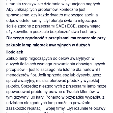
utrudnia rzeczywiste działania w sytuacjach nagłych.
Aby uniknąć tych problemów, konieczne jest
sprawdzenie, czy każde światło migoczące spełnia
odpowiednie normy. Liyi oferuje światła migoczące
ściśle zgodne z przepisami SAE i ECE, zapewniając
użytkownikom poczucie bezpieczeństwa i ochrony.
Dlaczego zgodność z przepisami ma znaczenie przy
zakupie lamp migotek awaryjnych w dużych
ilościach
Zakup lamp migoczących do celów awaryjnych w
dużych ilościach wymaga zrozumienia obowiązujących
przepisów – jest to szczególnie istotne dla hurtowni i
menedżerów flot. Jeśli sprzedajesz lub dystrybuujesz
sprzęt awaryjny, musisz oferować produkty wysokiej
jakości. Sprzedaż niezgodnych z przepisami lamp może
spowodować problemy prawne u Twoich klientów, w
tym grzywny lub kary. Ponadto w przypadku wypadku z
udziałem niezgodnych lamp może to poważnie
zaszkodzić reputacji Twojej firmy. Liyi rozumie te obawy