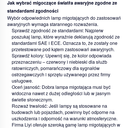
Jak wybrać migoczące światła awaryjne zgodne ze
standardami zgodności
Wybór odpowiednich lamp migotających do zastosowań
awaryjnych wymaga starannego rozważenia.
Sprawdź zgodność ze standardami:
Najpierw
poszukaj lamp, które wyraźnie deklarują zgodność ze
standardami SAE i ECE. Oznacza to, że zostały one
przetestowane pod kątem zastosowań awaryjnych.
Sprawdź kolory:
Upewnij się, że kolor odpowiada
przeznaczeniu – czerwony i niebieski dla służb
ratowniczych, pomarańczowy dla sygnałów
ostrzegawczych i sprzętu używanego przez firmy
usługowe.
Oceń jasność:
Dobra lampa migotająca musi być
widoczna nawet z dużej odległości lub w jasnym
świetle słonecznym.
Rozważ trwałość:
Jeśli lampy są stosowane na
budowach lub pojazdach, powinny być odporne na
uszkodzenia i odporność na warunki atmosferyczne.
Firma Liyi oferuje szeroką gamę lamp migotających w