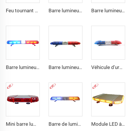
Feu tournant halogène PC en forme trapézoïdale
Barre lumineuse d'avertissement policière à LED multidirectionnelle
Barre lumineuse policière LED en aluminium et PC
Barre lumineuse circulaire à LED
Barre lumineuse d'urgence rotative à halogène pour police
Véhicule d'urgence de police ambulance led
Mini barre lumineuse LED elliptique haute luminosité
Barre de lumière LED double étage mince
Module LED à cadre en aluminium, lumière stroboscopique d'avertissement, mini barre lumineuse