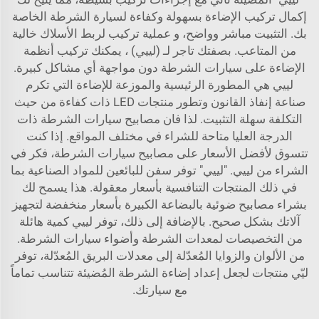
إكمال تركيب الإضاءة بسهولة وكفاءة لسيارة الشرطة الخاصة
بك. التثبيت مباشر وواضح، و عملية تركيب لربط الأسلاك خالية
من المتاعب. بصفتك تاجر لـ (لييي) ، يمكنك تركيب أنظمة
الإضاءة على سيارات الشرطة دون مواجهة أي مشاكل كبيرة.
لييي هي المطورة الرئيسية والموزعة للإضاءة التي تكرم
صناعة إنفاذ القانون وتطور منتجات LED ذات كفاءة من حيث
التكلفة سهلة التثبيت. لذا فان مصابيح سيارات الشرطة ذات
الدرجة العليا متاحة للشراء في مختلف المواقع. إذا كنت
تتسوق لأفضل الأسعار على مصابيح سيارات الشرطة، فكر في
الشراء من لييي. "لييي" توفر سفن للبائعين للمواد الصناعية بما
في ذلك المنتجات التنافسية بأسعار معقولة. هذا يسمح لك
بشراء مصابيح ضوئية بالبضاعة الكبيرة بأسعار منخفضة لتجهيز
آلاتك بشكل صحيح. بالإضافة إلى ذلك، توفر لييي كمية هائلة
من التخصيصات لمعدات الشرطة وأضواء سيارات الشرطة.
من الألوان والزوايا المُعدّلة إلى معدلات البريق المُعدّلة، توفر
ليّي منتجات لجعل إعداد إضاءة الشرطة المُضيئة تتناسب تماماً
مع سيارتك.