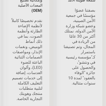
سمعة طويلة الأمد
وإمكانية تصنيع
المعدات الأصلية
بصفتنا عضوًا
(OEM)
مؤسسًا في جمعية
الأمن الصينية،
نقدم تخصيصًا كاملاً
وعضو شبكة وزارة
لأنظمة الإضاءة
الأمن الدولة، نمتلك
الطارئة وأنظمة
أكثر من 30 عامًا
الصوت، بما في
من الريادة في
ذلك أنماط
المجال، وتم تصنيفنا
الوميض، ونغمات
باستمرار
الإنذار، ومواصفات
كـ"مؤسسة رئيسية
الصمامات الثنائية
في ونتشو"،
الباعثة للضوء
والحصول على
(LED)، وألوان
جائزة "الوفاء
العدسات، إضافة
بالعقود" لمدة 10
إلى خدمات تصميم
سنوات متتالية.
التغليف الكاملة
لتلبية متطلبات
منتجك وهويتك
التجارية الخاصة.