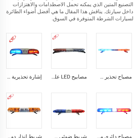
التصنيع المتين الذي يمكنه تحمل الاصطدامات والاهتزازات
داخل سيارتك. يناقش هذا المقال ما هي أفضل أضواء الطائرة
لسيارات الشرطة المتوفرة في السوق.
مصباح تحذير شرطة رفيع جدًا ومنخفض الارتفاع باستخدام LED
مصابيح LED على شكل بيضوية عالية السطوع
إشارة تحذيرية للشرطة LED/شاشة عرض مضيئة برتقالية زاهية
مصباح دائري من نوع LED
شريط ضوئي طوارئ للشرطة هالوجيني دوار
شريط إنذار دوار هالوجين متعدد الزوايا