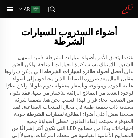
AR
أضواء الستروب للسيارات
الشرطة
عندما يتعلق الأمر بأضواء سيارات الشرطة، فمن السهل
الشعور بالارتباك بسبب كثرة الخيارات المتاحة. ولكن العثور
على
أفضل أضواء طائرة لسيارات الشرطة
التي يمكن شراؤها
مقابل المال يعد ضرورة للضباط الذين يحتاجون إلى أضواء
عالية الجودة وموثوقة وبأسعار معقولة تدوم طويلاً. ولكن نظرًا
لوجود العديد من النماذج الرائعة للاختيار من بينها، فقد يكون
من الصعب اتخاذ قرار. لهذا السبب نحن هنا. بصفتنا شركة
مصنعة ذات سمعة طيبة في مجال المنتجات الصناعية، فقد
صممنا بعض أعلى أضواء
الطائرة لسيارات الشرطة
جودة
المتوفرة لمجتمع إنفاذ القانون. تغطي أضواؤنا جميع
احتياجاتك، بدءًا من مصابيح LED التي تكون أكثر إشراقًا من
المصابيح الأمامية القياسية في معظم المركبات، وصولاً إلى