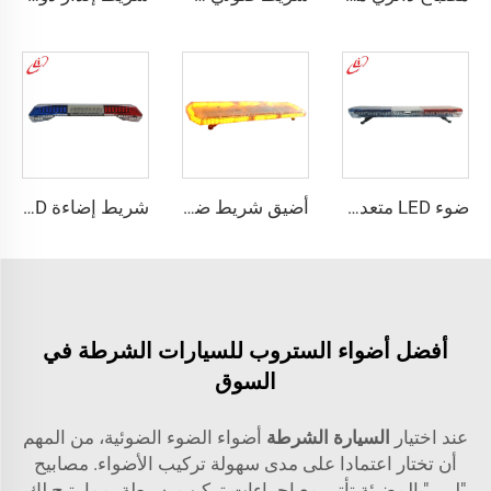
ضوء LED متعدد الزوايا الرفيع
أضيق شريط ضوئي أحمر/أزرق بزاوية عرض واسعة
شريط إضاءة SUPER-LED ذي سطوع عالٍ
أفضل أضواء الستروب للسيارات الشرطة في
السوق
عند اختيار
السيارة الشرطة
أضواء الضوء الضوئية، من المهم
أن تختار اعتمادا على مدى سهولة تركيب الأضواء. مصابيح
"لييي" المضيئة تأتي مع إجراءات تركيب بسيطة، مما يتيح لك