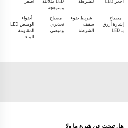
أحمر LED
للشرطة
LED متلألئة
أصفر
ومتوهجة
مصباح
شريط ضوء
مِصباح
أضواء
إشارة أزرق
سقف
تحذيري
الوميض LED
بـ LED
الشرطة
وميضي
المقاومة
للماء
هل تبحث عن شيءٍ ما ولا