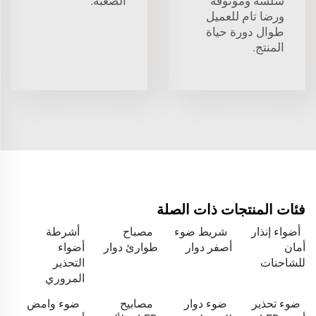
سلسة وموثوقة
الصعبة.
ورضا تام للعميل
طوال دورة حياة
المنتج.
فئات المنتجات ذات الصلة
أضواء إنذار
شريط ضوء
مصباح
أشرطة
أمان
أصفر دوار
طوارئ دوار
أضواء
للشاحنات
التحذير
المروري
ضوء تحذير
ضوء دوار
مصابيح
ضوء وامض