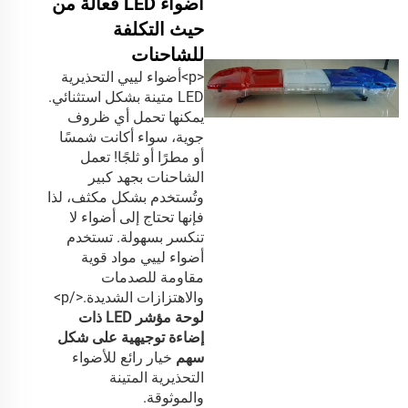
أضواء LED فعالة من
حيث التكلفة
للشاحنات
<p>أضواء لييي التحذيرية
LED متينة بشكل استثنائي.
يمكنها تحمل أي ظروف
جوية، سواء أكانت شمسًا
أو مطرًا أو ثلجًا! تعمل
الشاحنات بجهد كبير
وتُستخدم بشكل مكثف، لذا
فإنها تحتاج إلى أضواء لا
تنكسر بسهولة. تستخدم
أضواء لييي مواد قوية
مقاومة للصدمات
والاهتزازات الشديدة.</p>
لوحة مؤشر LED ذات
إضاءة توجيهية على شكل
سهم
خيار رائع للأضواء
التحذيرية المتينة
والموثوقة.