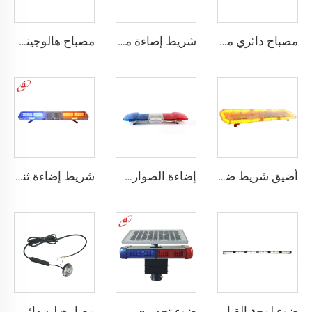
مصباح دائري من نوع LED
شريط إضاءة من مادة البولي كربونيت على شكل مشواة مع إنذار بقوة 100 واط
مصباح هالوجيني للشرطة مع ضوء دوار صغير
أضيق شريط ضوئي أحمر/أزرق بزاوية عرض واسعة
إضاءة الصواري الطبية للشرطة والإسعاف
شريط إضاءة ثنائي الطابق رفيع من نوع LED
ضوء لوحة القيادة LED العالي السطوع قابل للتخصيص بالألوان
ضوء تحذيري مروري يعمل بالطاقة الشمسية
مصابيح ليد دائرية قوية الإضاءة للوحة القيادة مع ضوء مركّز