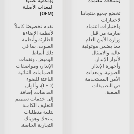
ومنتجات معتمدة
وإمكانية تصنيع
المعدات الأصلية
تخضع جميع منتجاتنا
(OEM)
لاختبارات
واختبارات اعتماد
نقدم تخصيصًا كاملاً
صارمة من قبل
لأنظمة الإضاءة
وزارة الأمن العام،
الطارئة وأنظمة
مما يضمن موثوقية
الصوت، بما في
عالية والامتثال
ذلك أنماط
لأنوار الإنذار،
الوميض، ونغمات
وأجهزة الإنذار
الإنذار، ومواصفات
الصوتية، ومعدات
الصمامات الثنائية
الأمن المستخدمة
الباعثة للضوء
في التطبيقات
(LED)، وألوان
الصعبة.
العدسات، إضافة
إلى خدمات تصميم
التغليف الكاملة
لتلبية متطلبات
منتجك وهويتك
التجارية الخاصة.