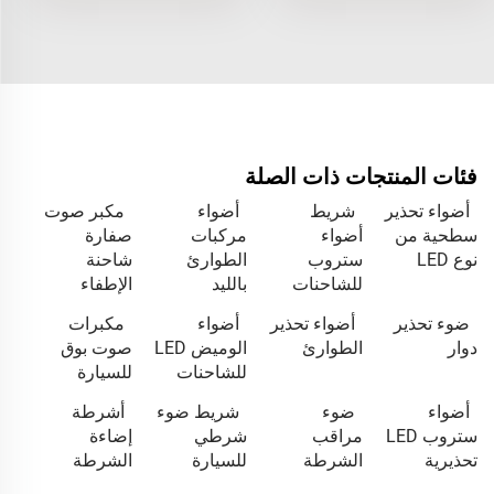
فئات المنتجات ذات الصلة
أضواء تحذير
شريط
أضواء
مكبر صوت
سطحية من
أضواء
مركبات
صفارة
نوع LED
ستروب
الطوارئ
شاحنة
للشاحنات
بالليد
الإطفاء
ضوء تحذير
أضواء تحذير
أضواء
مكبرات
دوار
الطوارئ
الوميض LED
صوت بوق
للشاحنات
للسيارة
أضواء
ضوء
شريط ضوء
أشرطة
ستروب LED
مراقب
شرطي
إضاءة
تحذيرية
الشرطة
للسيارة
الشرطة