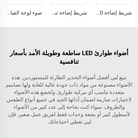
شريط إضاءة SUPER-LED ذي سطوع عالٍ
شريط إضاءة ثنائي الطابق رفيع من نوع LED
ضوء لوحة القيادة LED العالي السطوع قابل للتخصيص بالألوان
أضواء طوارئ LED ساطعة وطويلة الأمد بأسعار
تنافسية
تبيع ليي أفضل أضواء التحذير الطارئة للمستوردين. هذه
الأضواء مصنوعة من مواد ذات جودة عالية للغاية ولها تصاميم
متعددة تناسب أي مركبة طوارئ. وتُخضع هذه الأضواء
لاختبارات صارمة لضمان أدائها الجيد في جميع أنواع الطقس
والظروف. سواء كنت بحاجة إلى عدد كبير من الأضواء
لأسطول كبير أو بضعة وحدات فقط لفريق عمل صغير، فإن
ليي تغطي احتياجاتك.