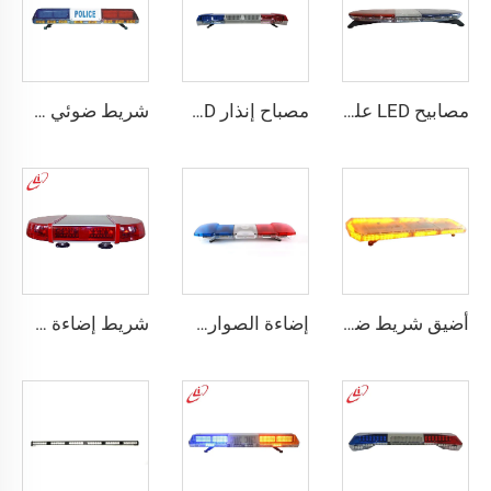
مصابيح LED على شكل بيضوية عالية السطوع
مصباح إنذار LED ذي وميض عالي مع مكبر صوت صفارة
شريط ضوئي خطي ليد علوي للشرطة
أضيق شريط ضوئي أحمر/أزرق بزاوية عرض واسعة
إضاءة الصواري الطبية للشرطة والإسعاف
شريط إضاءة صغير بيضوي من نوع LED ذا سطوع عالٍ