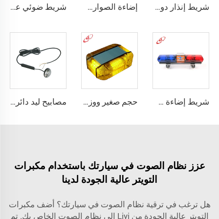
شريط إنذار دوار هالوجين متعدد الزوايا
إضاءة الصواري الطبية للشرطة والإسعاف
شريط ضوئي عرض زاوية رؤية مختلف
شريط إضاءة صغير دائري من الهالوجين مع مغناطيس
حجم صغير ووزن خفيف وسطوع عالي لشريط الإضاءة الصغير
مصابيح ليد دائرية قوية الإضاءة للوحة القيادة مع ضوء مركّز
عزز نظام الصوت في سيارتك باستخدام مكبرات
التويتر عالية الجودة لدينا
هل ترغب في ترقية نظام الصوت في سيارتك؟ أضف مكبرات
التويتر عالية الجودة من Liyi إلى نظام الصوت الخاص بك. تم