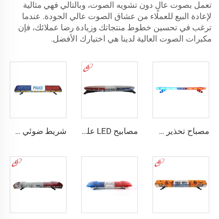
تعمل بصوت عالٍ دون تشويه الصوت، وبالتالي فهي مثالية
لإعادة البيع للعملاء من عشاق الصوت عالي الجودة. عندما
ترغب في تحسين خطوط منتجاتك وزيادة رضا عملائك، فإن
مكبرات الصوت العالية لدينا هي اختيارك الأفضل.
مصباح تحذير شرطة رفيع جدًا ومنخفض الارتفاع باستخدام LED
مصابيح LED على شكل بيضوية عالية السطوع
شريط ضوئي خطي ليد علوي للشرطة