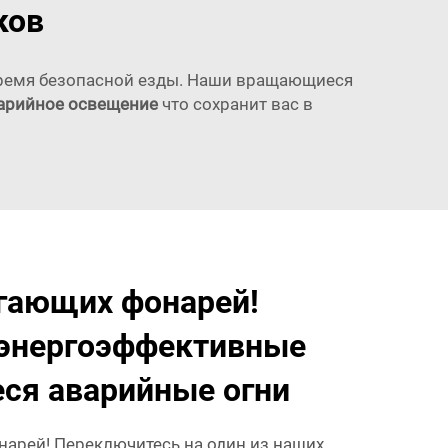
ков
 время безопасной езды. Наши вращающиеся
арийное освещение
что сохранит вас в
гающих фонарей!
 энергоэффективные
я аварийные огни
арей! Переключитесь на один из наших