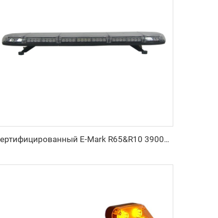
Сертифицированный E-Mark R65&R10 39000 Световая полоса-мигалка