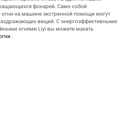
ращающихся фонарей. Само собой
 огни на машине экстренной помощи могут
 раздражающих вещей. С энергоэффективными
ными огнями Liyi вы можете махать
огни
.