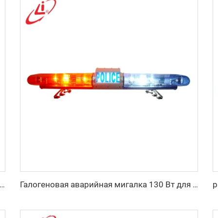
иодная поворотная полицейская световая панель со всех сторон
Галогеновая аварийная мигалка 130 Вт для полиции