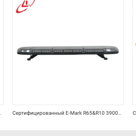
ветодиодная линейка
Сертифицированный E-Mark R65&R10 39000 Световая полоса-мигалка