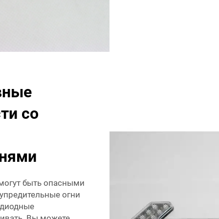
вные
ти со
гнями
могут быть опасными
упредительные огни
тодиодные
ивать. Вы можете