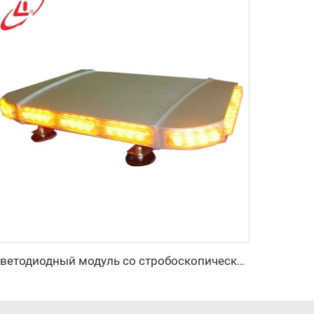
Светодиодный модуль со стробоскопическим сигналом в алюминиевом корпусе, мини-световой бар