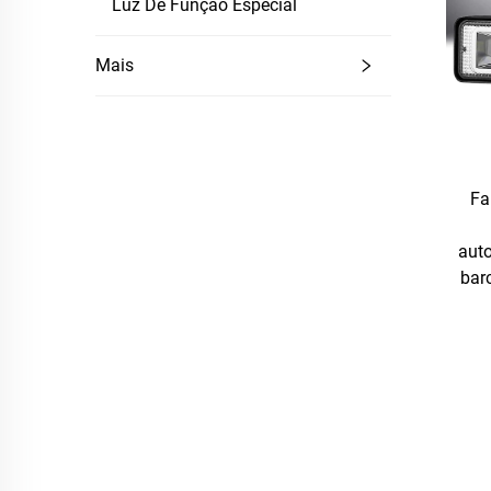
Luz De Função Especial
Mais
Fa
auto
barc