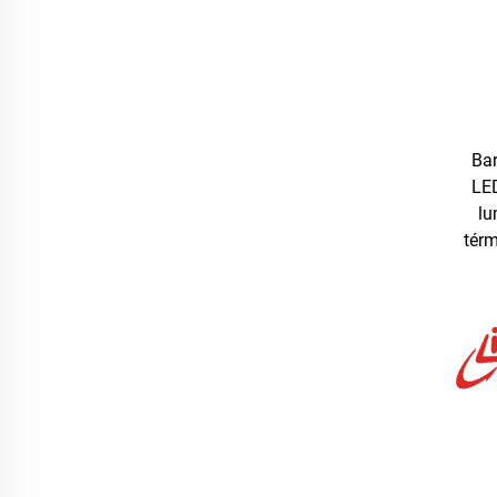
Bar
LED
lu
térm