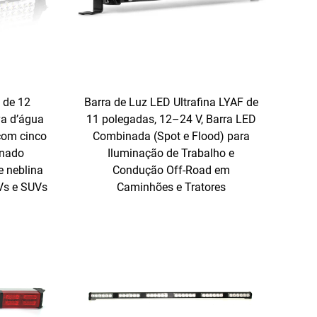
 de 12
Barra de Luz LED Ultrafina LYAF de
va d’água
11 polegadas, 12–24 V, Barra LED
 com cinco
Combinada (Spot e Flood) para
inado
Iluminação de Trabalho e
e neblina
Condução Off-Road em
Vs e SUVs
Caminhões e Tratores