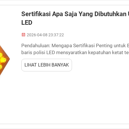
Sertifikasi Apa Saja Yang Dibutuhkan
LED
2026-04-08 23:37:22
Pendahuluan: Mengapa Sertifikasi Penting untuk
baris polisi LED mensyaratkan kepatuhan ketat te
memastikan keselamatan dan kualitas produk. Sert
LIHAT LEBIH BANYAK
membangun t...