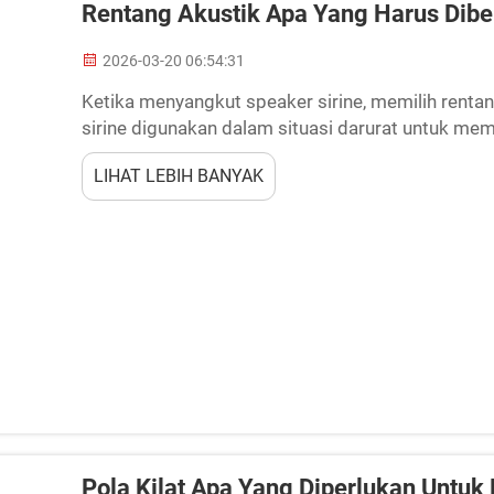
Rentang Akustik Apa Yang Harus Diber
2026-03-20 06:54:31
Ketika menyangkut speaker sirine, memilih rentan
sirine digunakan dalam situasi darurat untuk me
mengenai bahaya seperti kebakaran, badai, dan ke
LIHAT LEBIH BANYAK
sehingga semua orang dapat mendengarnya tanpa 
Pola Kilat Apa Yang Diperlukan Untuk 