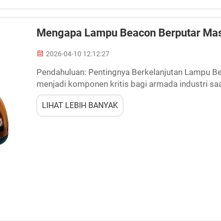
Mengapa Lampu Beacon Berputar Masi
2026-04-10 12:12:27
Pendahuluan: Pentingnya Berkelanjutan Lampu B
menjadi komponen kritis bagi armada industri sa
berputar—yang umum terlihat pada truk dan mesin
LIHAT LEBIH BANYAK
berbahaya...