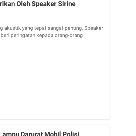
ikan Oleh Speaker Sirine
g akustik yang tepat sangat penting. Speaker
mberi peringatan kepada orang-orang
celakaan. Suara harus keras dan jelas
peduli...
Lampu Darurat Mobil Polisi