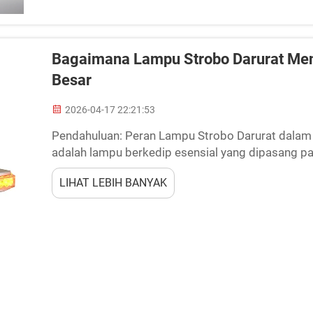
Bagaimana Lampu Strobo Darurat Me
Besar
2026-04-17 22:21:53
Pendahuluan: Peran Lampu Strobo Darurat dala
adalah lampu berkedip esensial yang dipasang 
besar. Lampu ini memainkan peran penting dala
LIHAT LEBIH BANYAK
bekerja bersama...