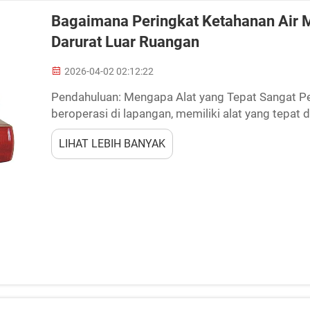
Bagaimana Peringkat Ketahanan Air
Darurat Luar Ruangan
2026-04-02 02:12:22
Pendahuluan: Mengapa Alat yang Tepat Sangat Pe
beroperasi di lapangan, memiliki alat yang tepat
peralatan penting adalah lampu strobo darurat ya
LIHAT LEBIH BANYAK
untuk meminta bantuan...