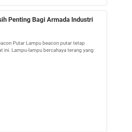
h Penting Bagi Armada Industri
eacon Putar Lampu beacon putar tetap
at ini. Lampu-lampu bercahaya terang yang
 berat yang beroperasi di area ramai atau