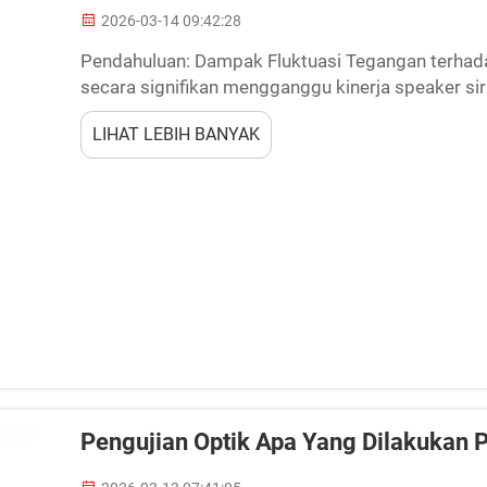
2026-03-14 09:42:28
Pendahuluan: Dampak Fluktuasi Tegangan terhada
secara signifikan mengganggu kinerja speaker sir
untuk memberi peringatan kepada masyarakat se
LIHAT LEBIH BANYAK
berubah-ubah dr...
Pengujian Optik Apa Yang Dilakukan 