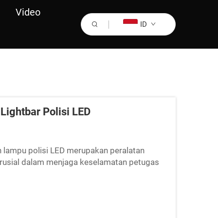
Video
ID
ightbar Polisi LED
ah lampu polisi LED merupakan peralatan
rusial dalam menjaga keselamatan petugas
 lampu ini berkembang secara pesat...