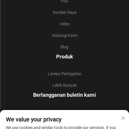
FAQ
Sumber Daya
Video
Hubungi Kami
Blog
Produk
Lampu Peringatan
Lebih Banyak
Berlangganan buletin kami
Bergabunglah dengan buletin kami untuk menerima berita
We value your privacy
industri terbaru, pembaruan, dan wawasan dari tim kami.
We use cookies and similar tools to provide our services. If you